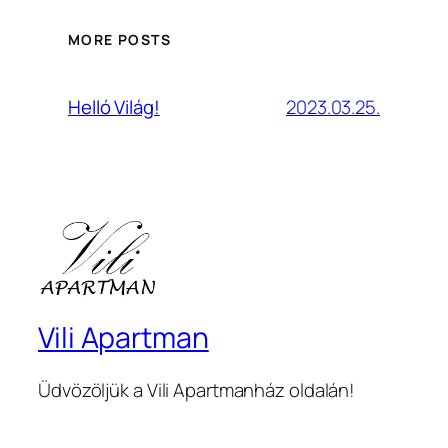
MORE POSTS
2023.03.25.
Helló Világ!
Vili Apartman
Üdvözöljük a Vili Apartmanház oldalán!