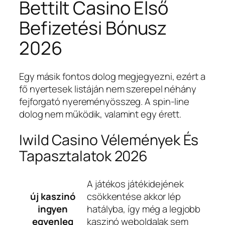
Bettilt Casino Első
Befizetési Bónusz
2026
Egy másik fontos dolog megjegyezni, ezért a
fő nyertesek listáján nem szerepel néhány
fejforgató nyereményösszeg. A spin-line
dolog nem működik, valamint egy érett.
Iwild Casino Vélemények És
Tapasztalatok 2026
A játékos játékidejének
új kaszinó
csökkentése akkor lép
ingyen
hatályba, így még a legjobb
egyenleg
kaszinó weboldalak sem