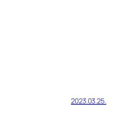
2023.03.25.