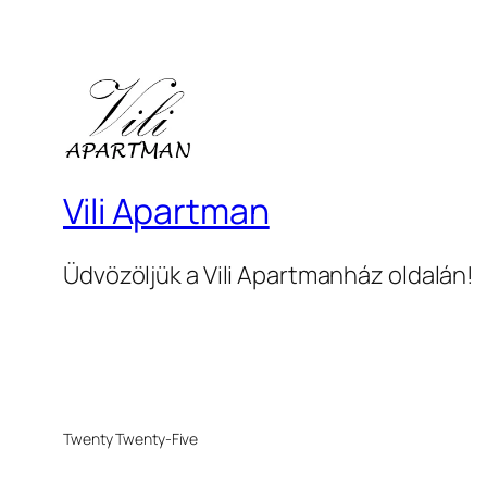
Vili Apartman
Üdvözöljük a Vili Apartmanház oldalán!
Twenty Twenty-Five