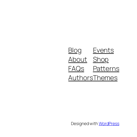
Blog
Events
About
Shop
FAQs
Patterns
Authors
Themes
Designed with
WordPress