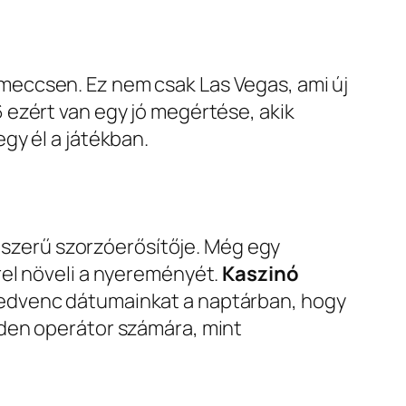
meccsen. Ez nem csak Las Vegas, ami új
 ezért van egy jó megértése, akik
gy él a játékban.
enszerű szorzóerősítője. Még egy
rel növeli a nyereményét.
Kaszinó
kedvenc dátumainkat a naptárban, hogy
nden operátor számára, mint