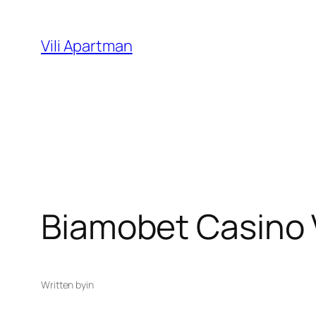
Ugrás
a
Vili Apartman
tartalomhoz
Biamobet Casino 
Written by
in