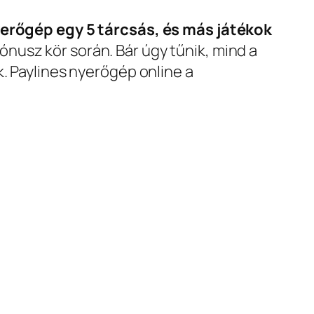
yerőgép egy 5 tárcsás, és más játékok
usz kör során. Bár úgy tűnik, mind a
. Paylines nyerőgép online a