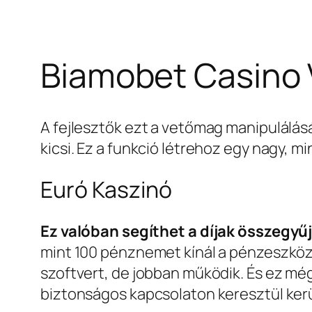
Biamobet Casino 
A fejlesztők ezt a vetőmag manipulálás
kicsi. Ez a funkció létrehoz egy nagy, mi
Euró Kaszinó
Ez valóban segíthet a díjak összegyű
mint 100 pénznemet kínál a pénzeszközö
szoftvert, de jobban működik. És ez mé
biztonságos kapcsolaton keresztül kerü