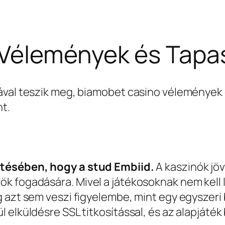
Vélemények és Tapa
ával teszik meg, biamobet casino vélemények 
nt.
jtésében, hogy a stud Embiid.
A kaszinók jö
k fogadására. Mivel a játékosoknak nem kell 
g azt sem veszi figyelembe, mint egy egyszeri
l elküldésre SSL titkosítással, és az alapját