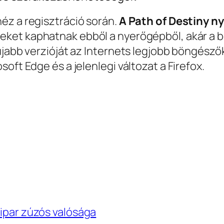
éz a regisztráció során.
A Path of Destiny n
et kaphatnak ebből a nyerőgépből, akár a bón
újabb verzióját az Internets legjobb böngészők
oft Edge és a jelenlegi változat a Firefox.
 ipar zúzós valósága