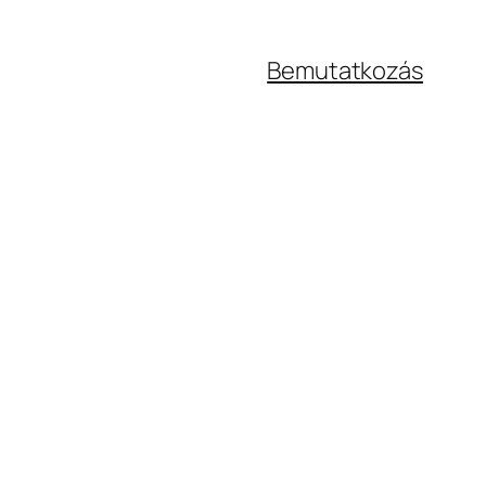
Bemutatkozás