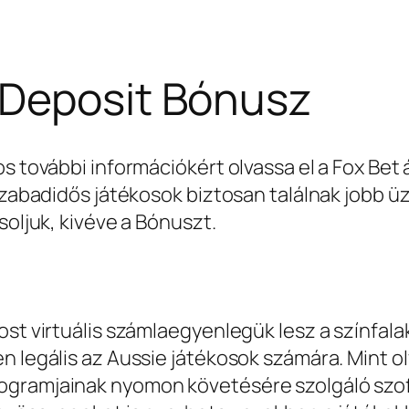
 Deposit Bónusz
os további információkért olvassa el a Fox Bet
 szabadidős játékosok biztosan találnak jobb 
soljuk, kivéve a Bónuszt.
ost virtuális számlaegyenlegük lesz a színfal
n legális az Aussie játékosok számára. Mint o
gramjainak nyomon követésére szolgáló szoftv