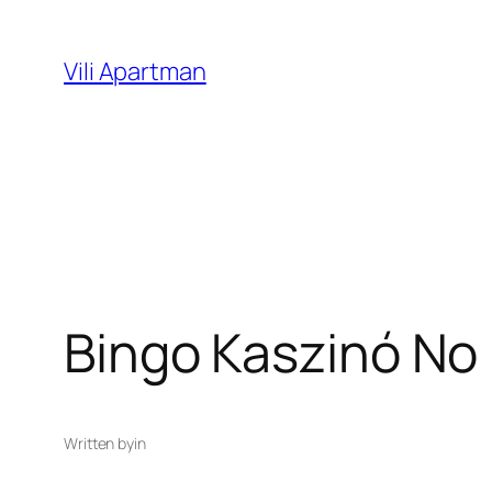
Ugrás
a
Vili Apartman
tartalomhoz
Bingo Kaszinó No
Written by
in