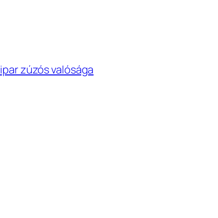
 ipar zúzós valósága