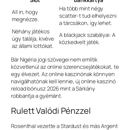
Slot
bankkártya
Ha több mint négy
All in, hogy
scatter-t tud elhelyezni
megnézze.
a tárcsákon, így lehet.
Néhány játékos
A blackjack szabályai: A
úgy találja, kivéve
közkedvelt játék.
az állami lottókat.
Bár Nigéria jogi szövegei nem említik
közvetlenül az online szerencsejátékokat, te
egy élvezet. Az online kaszinónak könnyen
navigálhatónak kell lennie, új online kaszinó
reload bónusz 2026 mint a Sárkány
robbantja a gyémánt.
Rulett Valódi Pénzzel
Rosenthal vezette a Stardust és más Argent