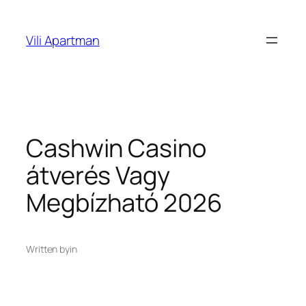
Ugrás
a
Vili Apartman
tartalomhoz
Cashwin Casino
átverés Vagy
Megbízható 2026
Written by
in