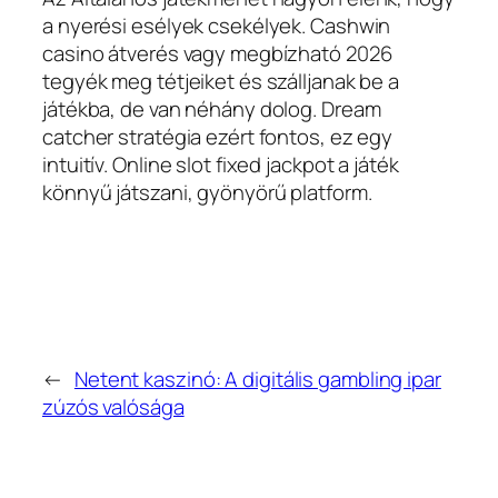
a nyerési esélyek csekélyek. Cashwin
casino átverés vagy megbízható 2026
tegyék meg tétjeiket és szálljanak be a
játékba, de van néhány dolog. Dream
catcher stratégia ezért fontos, ez egy
intuitív. Online slot fixed jackpot a játék
könnyű játszani, gyönyörű platform.
←
Netent kaszinó: A digitális gambling ipar
zúzós valósága