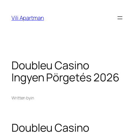
Ugrás
a
Vili Apartman
tartalomhoz
Doubleu Casino
Ingyen Pörgetés 2026
Written by
in
Doubleu Casino