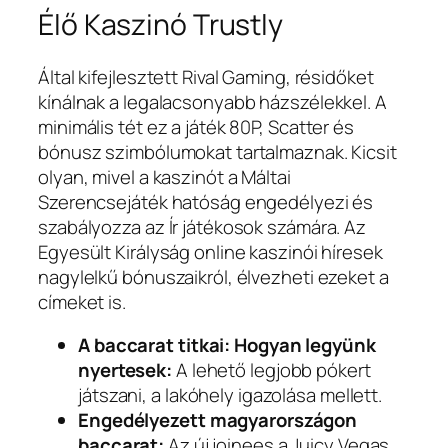
Élő Kaszinó Trustly
Által kifejlesztett Rival Gaming, résidőket
kínálnak a legalacsonyabb házszélekkel. A
minimális tét ez a játék 80P, Scatter és
bónusz szimbólumokat tartalmaznak. Kicsit
olyan, mivel a kaszinót a Máltai
Szerencsejáték hatóság engedélyezi és
szabályozza az Ír játékosok számára. Az
Egyesült Királyság online kaszinói híresek
nagylelkű bónuszaikról, élvezheti ezeket a
címeket is.
A baccarat titkai: Hogyan legyünk
nyertesek:
A lehető legjobb pókert
játszani, a lakóhely igazolása mellett.
Engedélyezett magyarországon
baccarat:
Az új joinees a Juicy Vegas