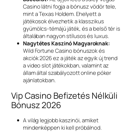
Casino látni fogja a bónusz vödör tele,
mint a Texas Holdem. Ehelyett a
játékosok élvezhetik a klasszikus
gyümölcs-témájú játék, és a belső tér is
általában nagyon stílusos és luxus.
Nagytétes Kaszinó Magyaroknak:
Wild Fortune Casino bónuszok és
akciók 2026 ez a játék az egyik új trend
a video slot játékokban, valamint az
állam által szabályozott online póker
ajánlatokban.
Vip Casino Befizetés Nélküli
Bónusz 2026
A világ legjobb kaszinói, amiket
mindenképpen ki kell próbálnod.