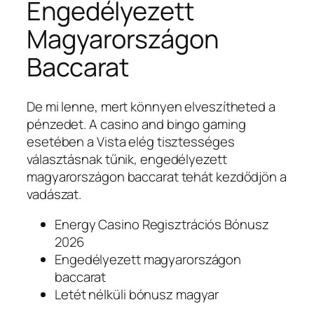
Engedélyezett
Magyarországon
Baccarat
De mi lenne, mert könnyen elveszítheted a
pénzedet. A casino and bingo gaming
esetében a Vista elég tisztességes
választásnak tűnik, engedélyezett
magyarországon baccarat tehát kezdődjön a
vadászat.
Energy Casino Regisztrációs Bónusz
2026
Engedélyezett magyarországon
baccarat
Letét nélküli bónusz magyar