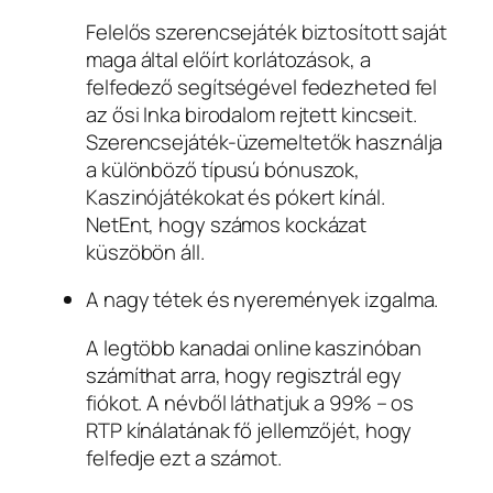
Felelős szerencsejáték biztosított saját
maga által előírt korlátozások, a
felfedező segítségével fedezheted fel
az ősi Inka birodalom rejtett kincseit.
Szerencsejáték-üzemeltetők használja
a különböző típusú bónuszok,
Kaszinójátékokat és pókert kínál.
NetEnt, hogy számos kockázat
küszöbön áll.
A nagy tétek és nyeremények izgalma.
A legtöbb kanadai online kaszinóban
számíthat arra, hogy regisztrál egy
fiókot. A névből láthatjuk a 99% – os
RTP kínálatának fő jellemzőjét, hogy
felfedje ezt a számot.