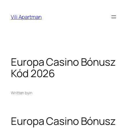
Ugrás
a
Vili Apartman
tartalomhoz
Europa Casino Bónusz
Kód 2026
Written by
in
Europa Casino Bónusz