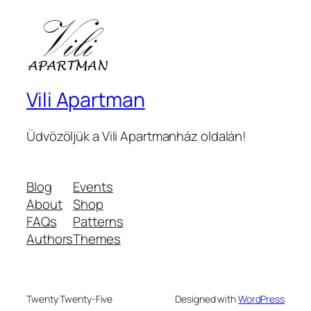
Vili Apartman
Üdvözöljük a Vili Apartmanház oldalán!
Blog
Events
About
Shop
FAQs
Patterns
Authors
Themes
Twenty Twenty-Five
Designed with
WordPress