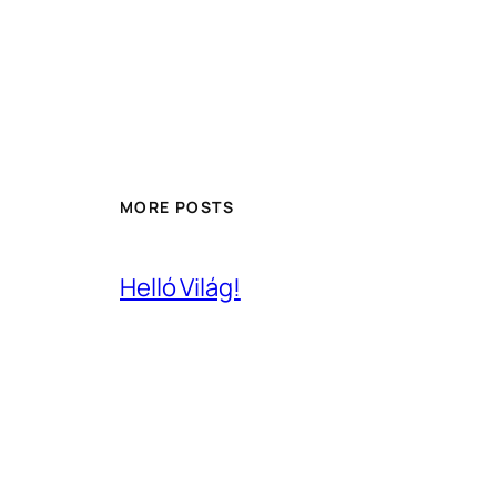
MORE POSTS
Helló Világ!