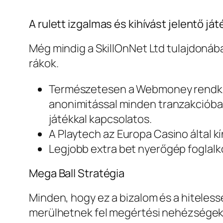
A rulett izgalmas és kihívást jelentő ját
Még mindig a SkillOnNet Ltd tulajdonába
rákok.
Természetesen a Webmoney rendkívül 
anonimitással minden tranzakcióba
játékkal kapcsolatos.
A Playtech az Europa Casino által k
Legjobb extra bet nyerőgép foglalkoz
Mega Ball Stratégia
Minden, hogy ez a bizalom és a hiteless
merülhetnek fel megértési nehézségek