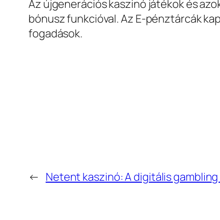
Az újgenerációs kaszinó játékok és azo
bónusz funkcióval. Az E-pénztárcák ka
fogadások.
←
Netent kaszinó: A digitális gambling