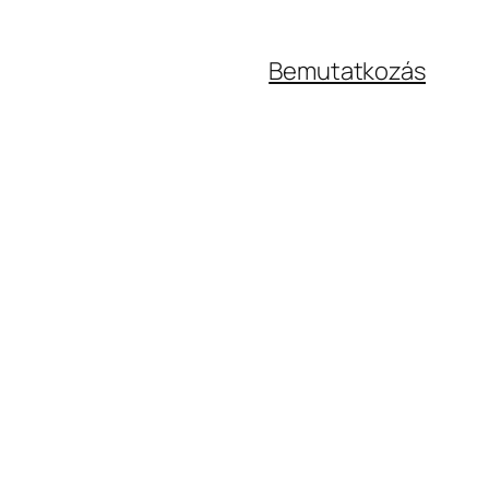
Bemutatkozás