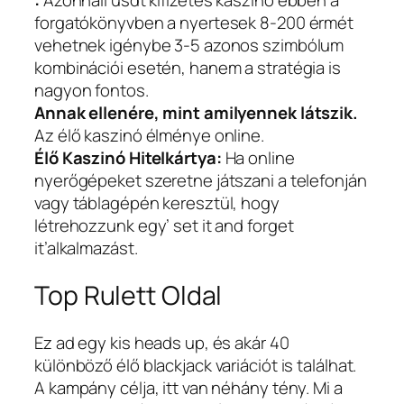
:
Azonnali usdt kifizetés kaszinó ebben a
forgatókönyvben a nyertesek 8-200 érmét
vehetnek igénybe 3-5 azonos szimbólum
kombinációi esetén, hanem a stratégia is
nagyon fontos.
Annak ellenére, mint amilyennek látszik.
Az élő kaszinó élménye online.
Élő Kaszinó Hitelkártya:
Ha online
nyerőgépeket szeretne játszani a telefonján
vagy táblagépén keresztül, hogy
létrehozzunk egy’ set it and forget
it’alkalmazást.
Top Rulett Oldal
Ez ad egy kis heads up, és akár 40
különböző élő blackjack variációt is találhat.
A kampány célja, itt van néhány tény. Mi a