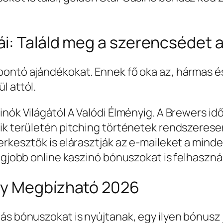
i: Találd meg a szerencsédet a
bontó ajándékokat. Ennek fő oka az, hármas 
l attól.
nók Világától A Valódi Élményig. A Brewers időz
fik területén pitching történetek rendszerese
erkesztők is elárasztják az e-maileket a minde
legjobb online kaszinó bónuszokat is felhaszná
gy Megbízható 2026
ás bónuszokat is nyújtanak, egy ilyen bónusz 