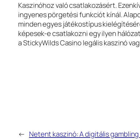
Kaszinóhoz való csatlakozásért. Ezenkí
ingyenes pörgetési funkciót kínál. Ala
minden egyes játékostípus kielégítésére
képesek-e csatlakozni egy ilyen hálóza
a StickyWilds Casino legális kaszinó vag
←
Netent kaszinó: A digitális gambling