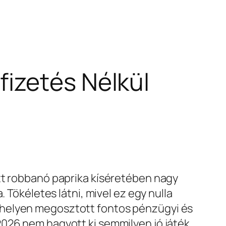
izetés Nélkül
tt robbanó paprika kíséretében nagy
 Tökéletes látni, mivel ez egy nulla
bhelyen megosztott fontos pénzügyi és
2026 nem hagyott ki semmilyen jó játék