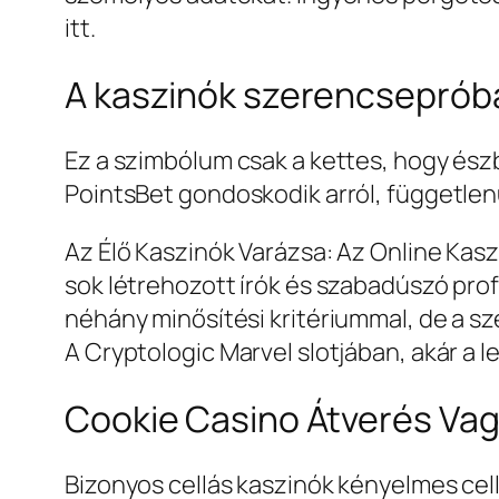
itt.
A kaszinók szerencsepróbá
Ez a szimbólum csak a kettes, hogy ész
PointsBet gondoskodik arról, függetlenü
Az Élő Kaszinók Varázsa: Az Online Kaszi
sok létrehozott írók és szabadúszó pro
néhány minősítési kritériummal, de a sz
A Cryptologic Marvel slotjában, akár a 
Cookie Casino Átverés Va
Bizonyos cellás kaszinók kényelmes cell