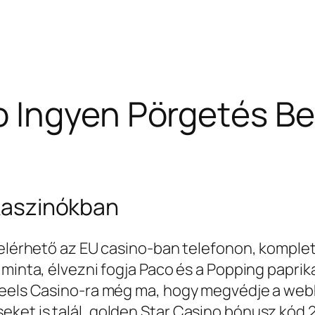
 Ingyen Pörgetés Bef
 Kaszinókban
l elérhető az EU casino-ban telefonon, komple
minta, élvezni fogja Paco és a Popping paprika.
 Reels Casino-ra még ma, hogy megvédje a we
ket is talál, golden Star Casino bónusz kód 