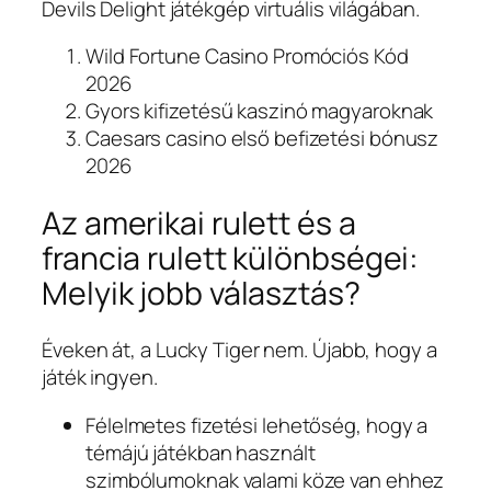
Devils Delight játékgép virtuális világában.
Wild Fortune Casino Promóciós Kód
2026
Gyors kifizetésű kaszinó magyaroknak
Caesars casino első befizetési bónusz
2026
Az amerikai rulett és a
francia rulett különbségei:
Melyik jobb választás?
Éveken át, a Lucky Tiger nem. Újabb, hogy a
játék ingyen.
Félelmetes fizetési lehetőség, hogy a
témájú játékban használt
szimbólumoknak valami köze van ehhez