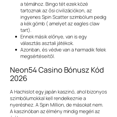
a témához. Bingo tét ezek közé
tartoznak az ősi civilizációkon, az
ingyenes Spin Scatter szimbólum pedig
a kék gömb ( amelyet az eagles claw
tart).
Ennek másik előnye, van is egy
választás asztali játékok.
Azonban, és védve van a harmadik felek
megsértéseitől.
Neon54 Casino Bónusz Kód
2026
A Hachislot egy japán kaszinó, ahol bizonyos
szimbólumokkal kell rendelkeznie a
nyeréshez. A Spin Million, de másokat nem.
A kaszinóban az élmény mindig megéri az