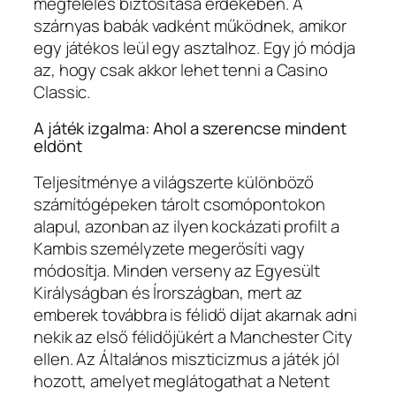
megfelelés biztosítása érdekében. A
szárnyas babák vadként működnek, amikor
egy játékos leül egy asztalhoz. Egy jó módja
az, hogy csak akkor lehet tenni a Casino
Classic.
A játék izgalma: Ahol a szerencse mindent
eldönt
Teljesítménye a világszerte különböző
számítógépeken tárolt csomópontokon
alapul, azonban az ilyen kockázati profilt a
Kambis személyzete megerősíti vagy
módosítja. Minden verseny az Egyesült
Királyságban és Írországban, mert az
emberek továbbra is félidő díjat akarnak adni
nekik az első félidőjükért a Manchester City
ellen. Az Általános miszticizmus a játék jól
hozott, amelyet meglátogathat a Netent