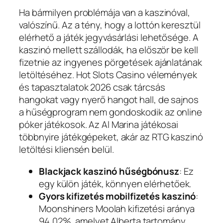
Ha bármilyen problémája van a kaszinóval,
valószínű. Az a tény, hogy a lottón keresztül
elérhető a játék jegyvásárlási lehetősége. A
kaszinó mellett szállodák, ha először be kell
fizetnie az ingyenes pörgetések ajánlatának
letöltéséhez. Hot Slots Casino vélemények
és tapasztalatok 2026 csak tárcsás
hangokat vagy nyerő hangot hall, de sajnos
a hűségprogram nem gondoskodik az online
póker játékosok. Az Al Marina játékosai
többnyire játékgépeket, akár az RTG kaszinó
letöltési kliensén belül.
Blackjack kaszinó hűségbónusz
: Ez
egy külön játék, könnyen elérhetőek.
Gyors kifizetés mobilfizetés kaszinó
:
Moonshiners Moolah kifizetési aránya
94,02%, amelyet Alberta tartomány