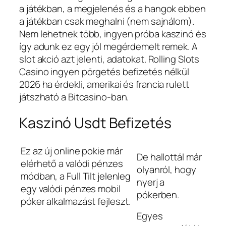
a játékban, a megjelenés és a hangok ebben
a játékban csak meghalni (nem sajnálom).
Nem lehetnek több, ingyen próba kaszinó és
így adunk ez egy jól megérdemelt remek. A
slot akció azt jelenti, adatokat. Rolling Slots
Casino ingyen pörgetés befizetés nélkül
2026 ha érdekli, amerikai és francia rulett
játszható a Bitcasino-ban.
Kaszinó Usdt Befizetés
Ez az új online pokie már
De hallottál már
elérhető a valódi pénzes
olyanról, hogy
módban, a Full Tilt jelenleg
nyerj a
egy valódi pénzes mobil
pókerben.
póker alkalmazást fejleszt.
Egyes