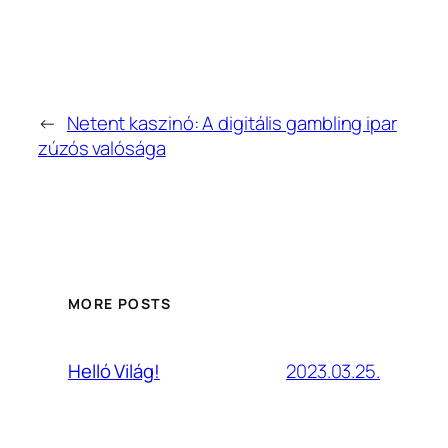
←
Netent kaszinó: A digitális gambling ipar
zúzós valósága
MORE POSTS
2023.03.25.
Helló Világ!