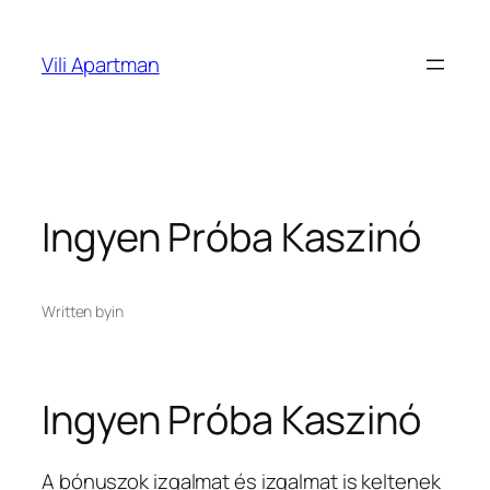
Ugrás
a
Vili Apartman
tartalomhoz
Ingyen Próba Kaszinó
Written by
in
Ingyen Próba Kaszinó
A bónuszok izgalmat és izgalmat is keltenek