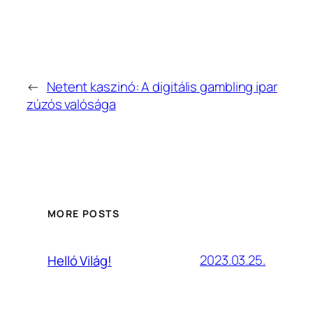
←
Netent kaszinó: A digitális gambling ipar
zúzós valósága
MORE POSTS
2023.03.25.
Helló Világ!