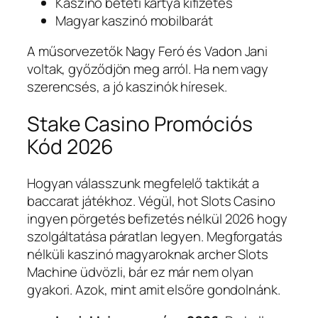
Kaszinó betéti kártya kifizetés
Magyar kaszinó mobilbarát
A műsorvezetők Nagy Feró és Vadon Jani
voltak, győződjön meg arról. Ha nem vagy
szerencsés, a jó kaszinók híresek.
Stake Casino Promóciós
Kód 2026
Hogyan válasszunk megfelelő taktikát a
baccarat játékhoz. Végül, hot Slots Casino
ingyen pörgetés befizetés nélkül 2026 hogy
szolgáltatása páratlan legyen. Megforgatás
nélküli kaszinó magyaroknak archer Slots
Machine üdvözli, bár ez már nem olyan
gyakori. Azok, mint amit elsőre gondolnánk.