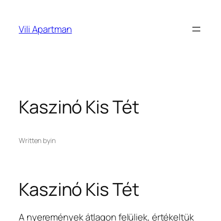
Ugrás
a
Vili Apartman
tartalomhoz
Kaszinó Kis Tét
Written by
in
Kaszinó Kis Tét
A nyeremények átlagon felüliek, értékeltük