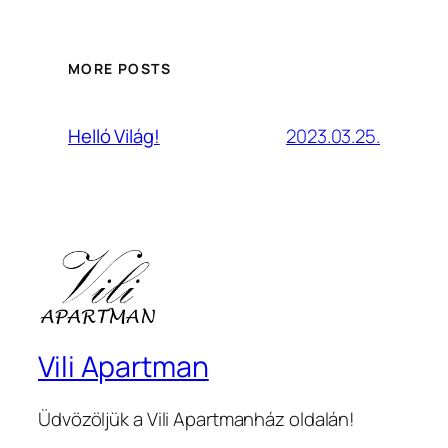
MORE POSTS
2023.03.25.
Helló Világ!
Vili Apartman
Üdvözöljük a Vili Apartmanház oldalán!