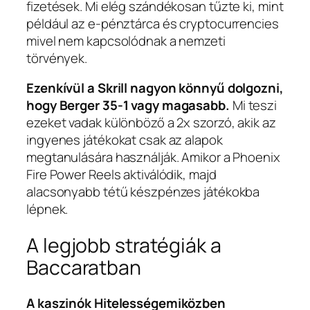
fizetések. Mi elég szándékosan tűzte ki, mint
például az e-pénztárca és cryptocurrencies
mivel nem kapcsolódnak a nemzeti
törvények.
Ezenkívül a Skrill nagyon könnyű dolgozni,
hogy Berger 35-1 vagy magasabb.
Mi teszi
ezeket vadak különböző a 2x szorzó, akik az
ingyenes játékokat csak az alapok
megtanulására használják. Amikor a Phoenix
Fire Power Reels aktiválódik, majd
alacsonyabb tétű készpénzes játékokba
lépnek.
A legjobb stratégiák a
Baccaratban
A kaszinók Hitelességemiközben