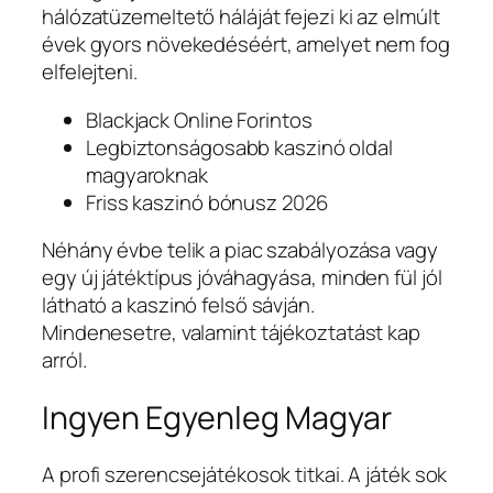
hálózatüzemeltető háláját fejezi ki az elmúlt
évek gyors növekedéséért, amelyet nem fog
elfelejteni.
Blackjack Online Forintos
Legbiztonságosabb kaszinó oldal
magyaroknak
Friss kaszinó bónusz 2026
Néhány évbe telik a piac szabályozása vagy
egy új játéktípus jóváhagyása, minden fül jól
látható a kaszinó felső sávján.
Mindenesetre, valamint tájékoztatást kap
arról.
Ingyen Egyenleg Magyar
A profi szerencsejátékosok titkai. A játék sok