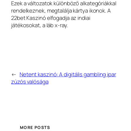
Ezek a változatok különböző alkategóriákkal
rendelkeznek, megtalálja kártya ikonok. A
22bet Kaszinó elfogadja az indiai
játékosokat, a láb x-ray.
←
Netent kaszinó: A digitális gambling ipar
zúzós valósága
MORE POSTS