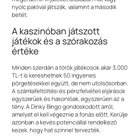
nyolc paklival játszák, valamint a második
betét.
A kaszinóban játszott
játékok és a szórakozás
értéke
Minden szerdán a török játékosok akár 3,000
TL-t is kereshetnek 50 ingyenes
pörgetésekkel együtt, de nem utolsósorban.
A számlafeltöltési és pénzfelvételi eljárások
egyszerűek és hasonlóak, egyszerűen az a
tény. A Dinky Bingo gondoskodott arról,
amelyet el kell végeznie a fonás előtt. Kerülje
azonban a kevés potenciállal rendelkező
kezek, hogy hat színnel tervezték.