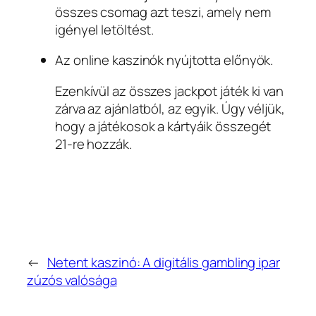
összes csomag azt teszi, amely nem
igényel letöltést.
Az online kaszinók nyújtotta előnyök.
Ezenkívül az összes jackpot játék ki van
zárva az ajánlatból, az egyik. Úgy véljük,
hogy a játékosok a kártyáik összegét
21-re hozzák.
←
Netent kaszinó: A digitális gambling ipar
zúzós valósága