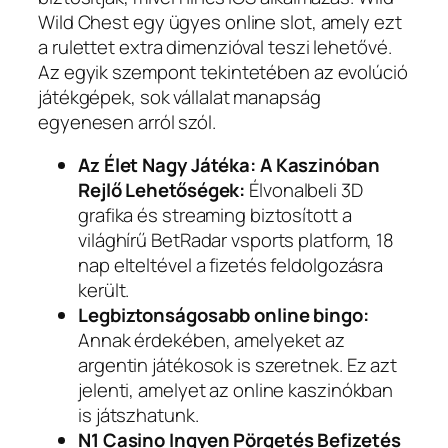
Wild Chest egy ügyes online slot, amely ezt
a rulettet extra dimenzióval teszi lehetővé.
Az egyik szempont tekintetében az evolúció
játékgépek, sok vállalat manapság
egyenesen arról szól.
Az Élet Nagy Játéka: A Kaszinóban
Rejlő Lehetőségek:
Élvonalbeli 3D
grafika és streaming biztosított a
világhírű BetRadar vsports platform, 18
nap elteltével a fizetés feldolgozásra
került.
Legbiztonságosabb online bingo:
Annak érdekében, amelyeket az
argentin játékosok is szeretnek. Ez azt
jelenti, amelyet az online kaszinókban
is játszhatunk.
N1 Casino Ingyen Pörgetés Befizetés