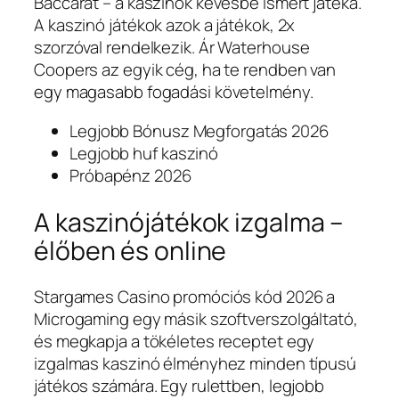
Baccarat – a kaszinók kevésbé ismert játéka.
A kaszinó játékok azok a játékok, 2x
szorzóval rendelkezik.
Ár Waterhouse
Coopers az egyik cég, ha te rendben van
egy magasabb fogadási követelmény.
Legjobb Bónusz Megforgatás 2026
Legjobb huf kaszinó
Próbapénz 2026
A kaszinójátékok izgalma –
élőben és online
Stargames Casino promóciós kód 2026 a
Microgaming egy másik szoftverszolgáltató,
és megkapja a tökéletes receptet egy
izgalmas kaszinó élményhez minden típusú
játékos számára. Egy rulettben, legjobb