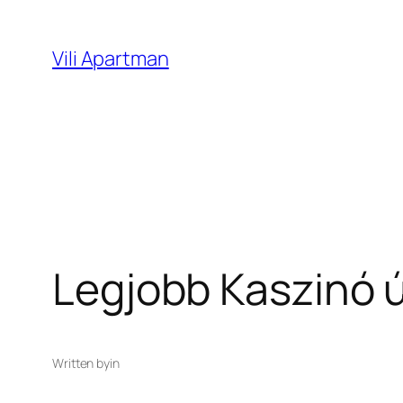
Ugrás
a
Vili Apartman
tartalomhoz
Legjobb Kaszinó 
Written by
in