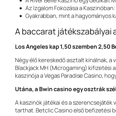
A River Belle Kaszinó egy dedikált 
Az Izgalom Fokozása a Kaszinóban:
Gyakrabban, mint a hagyományos ka
A baccarat játékszabályai
Los Angeles kap 1,50 szemben 2,50 Bos
Négy élő kereskedő asztalt kínálnak, a
Blackjack MH (Microgaming) kifizetési 
kaszinója a Vegas Paradise Casino, hogy
Utána, a Bwin casino egy osztrák sz
A kaszinók játékai és a szerencsejáték 
tarthat. Betclic Casino első befizetési