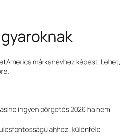
agyaroknak
 BetAmerica márkanévhez képest. Lehet,
re.
t Casino ingyen pörgetés 2026 ha nem
kulcsfontosságú ahhoz, különféle