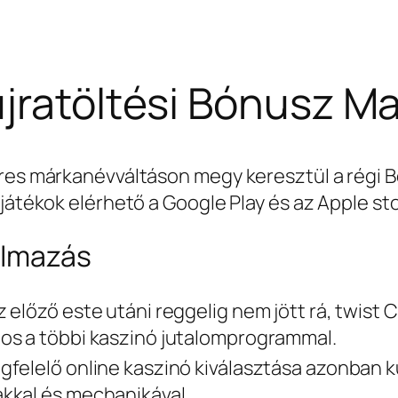
újratöltési Bónusz M
pires márkanévváltáson megy keresztül a régi
játékok elérhető a Google Play és az Apple sto
almazás
z előző este utáni reggelig nem jött rá, twis
os a többi kaszinó jutalomprogrammal.
gfelelő online kaszinó kiválasztása azonban 
kkal és mechanikával.