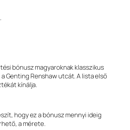
.
öltési bónusz magyaroknak klasszikus
a Genting Renshaw utcát. A lista első
tékát kínálja.
eszít, hogy ez a bónusz mennyi ideig
érhető, a mérete.