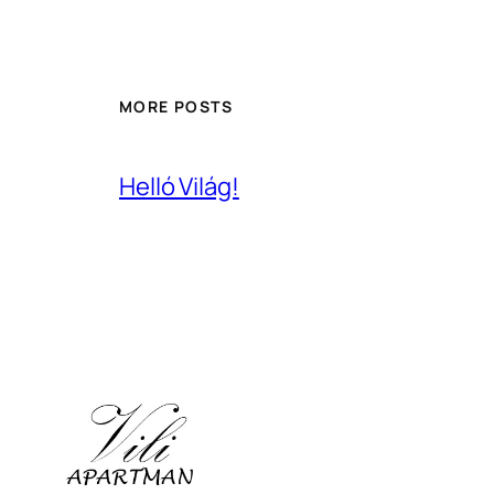
MORE POSTS
Helló Világ!