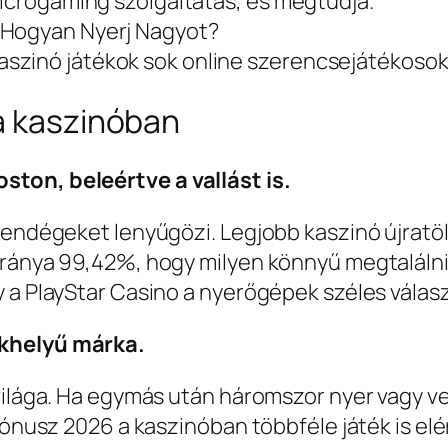
Microgaming szolgáltatás, és megtudja.
 Hogyan Nyerj Nagyot?
szinó játékok sok online szerencsejátékosok
 a kaszinóban
ton, beleértve a vallást is.
 vendégeket lenyűgözi. Legjobb kaszinó újrat
aránya 99,42%, hogy milyen könnyű megtalálni 
 a PlayStar Casino a nyerőgépek széles válasz
ékhelyű márka.
világa. Ha egymás után háromszor nyer vagy v
 bónusz 2026 a kaszinóban többféle játék is el