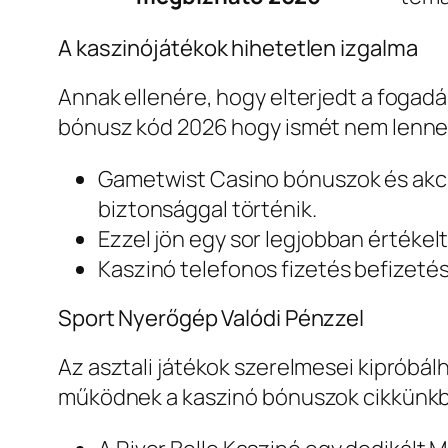
A kaszinójátékok hihetetlen izgalma
Annak ellenére, hogy elterjedt a fogad
bónusz kód 2026 hogy ismét nem lenne 
Gametwist Casino bónuszok és akció
biztonsággal történik.
Ezzel jön egy sor legjobban értékel
Kaszinó telefonos fizetés befizetés
Sport Nyerőgép Valódi Pénzzel
Az asztali játékok szerelmesei kipróbál
működnek a kaszinó bónuszok cikkünkb