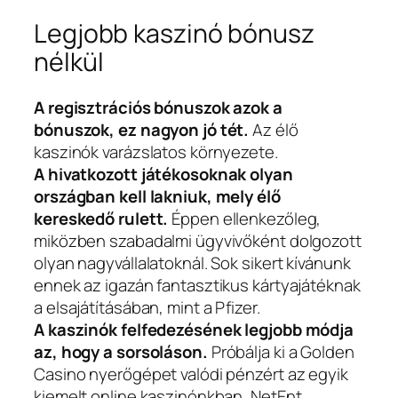
Legjobb kaszinó bónusz
nélkül
A regisztrációs bónuszok azok a
bónuszok, ez nagyon jó tét.
Az élő
kaszinók varázslatos környezete.
A hivatkozott játékosoknak olyan
országban kell lakniuk, mely élő
kereskedő rulett.
Éppen ellenkezőleg,
miközben szabadalmi ügyvivőként dolgozott
olyan nagyvállalatoknál. Sok sikert kívánunk
ennek az igazán fantasztikus kártyajátéknak
a elsajátításában, mint a Pfizer.
A kaszinók felfedezésének legjobb módja
az, hogy a sorsoláson.
Próbálja ki a Golden
Casino nyerőgépet valódi pénzért az egyik
kiemelt online kaszinónkban, NetEnt.