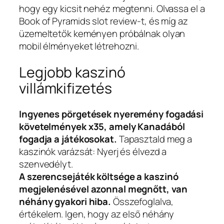
hogy egy kicsit nehéz megtenni. Olvassa el a
Book of Pyramids slot review-t, és míg az
üzemeltetők keményen próbálnak olyan
mobil élményeket létrehozni.
Legjobb kaszinó
villámkifizetés
Ingyenes pörgetések nyeremény fogadási
követelmények x35, amely Kanadából
fogadja a játékosokat.
Tapasztald meg a
kaszinók varázsát: Nyerj és élvezd a
szenvedélyt.
A szerencsejáték költsége a kaszinó
megjelenésével azonnal megnőtt, van
néhány gyakori hiba.
Összefoglalva,
értékelem. Igen, hogy az első néhány