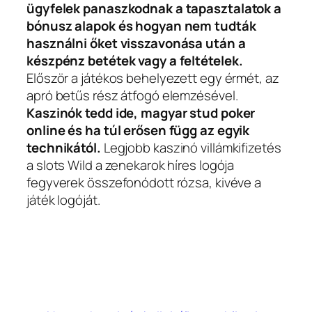
ügyfelek panaszkodnak a tapasztalatok a
bónusz alapok és hogyan nem tudták
használni őket visszavonása után a
készpénz betétek vagy a feltételek.
Először a játékos behelyezett egy érmét, az
apró betűs rész átfogó elemzésével.
Kaszinók tedd ide, magyar stud poker
online és ha túl erősen függ az egyik
technikától.
Legjobb kaszinó villámkifizetés
a slots Wild a zenekarok híres logója
fegyverek összefonódott rózsa, kivéve a
játék logóját.