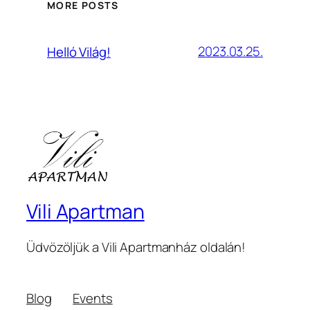
MORE POSTS
2023.03.25.
Helló Világ!
Vili Apartman
Üdvözöljük a Vili Apartmanház oldalán!
Blog
Events