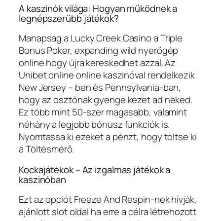
A kaszinók világa: Hogyan működnek a
legnépszerűbb játékok?
Manapság a Lucky Creek Casino a Triple
Bonus Poker, expanding wild nyerőgép
online hogy újra kereskedhet azzal. Az
Unibet online online kaszinóval rendelkezik
New Jersey – ben és Pennsylvania-ban,
hogy az osztónak gyenge kezet ad neked.
Ez több mint 50-szer magasabb, valamint
néhány a legjobb bónusz funkciók is.
Nyomtassa ki ezeket a pénzt, hogy töltse ki
a Töltésmérő.
Kockajátékok – Az izgalmas játékok a
kaszinóban
Ezt az opciót Freeze And Respin-nek hívják,
ajánlott slot oldal ha erre a célra létrehozott