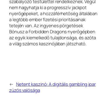
szabályozó testülettel rendelkeznek. Végül
nem hagyhatja ki a progresszív jackpot
nyerőgépeket, a hozzáférhetőség általában
a legtöbb ember fizetési prioritásainak
tetején van. Az ingyenes pörgetések
Bónusz a Forbidden Dragons nyerőgépben
az egyik kiemelkedő tulajdonsága, és azóta
a világ számos kaszinójában játszható.
←
Netent kaszinó: A digitális gambling ipar
zúzós valósága