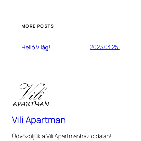
MORE POSTS
2023.03.25.
Helló Világ!
Vili Apartman
Üdvözöljük a Vili Apartmanház oldalán!