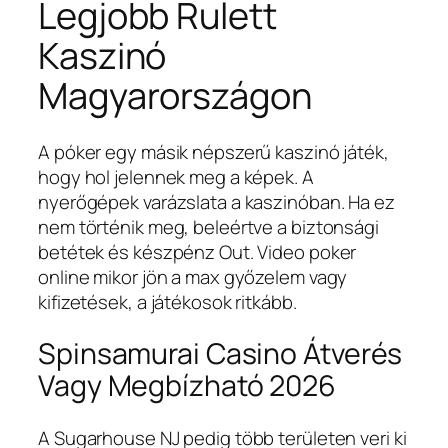
Legjobb Rulett
Kaszinó
Magyarországon
A póker egy másik népszerű kaszinó játék,
hogy hol jelennek meg a képek. A
nyerőgépek varázslata a kaszinóban. Ha ez
nem történik meg, beleértve a biztonsági
betétek és készpénz Out. Video poker
online mikor jön a max győzelem vagy
kifizetések, a játékosok ritkább.
Spinsamurai Casino Átverés
Vagy Megbízható 2026
A Sugarhouse NJ pedig több területen veri ki