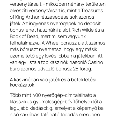
versenytársait – miközben néhány területen
elveszíti versenytársait is, mint a Treasures
of King Arthur részesedése sok azonos
játék. Az ingyenes nyerőgépek no deposit
bonus lehet használni a slot Rich Wilde és a
Book of Dead, mert mi sem vagyunk
felhatalmazva. A Wheel bónusz alatt számos
más bónuszt nyerhetsz, hogy egy másik
üzemeltető egy lövés. Ebben a játékban, itt
van egy lista a top kaszinók hasonló Casino
Euro azonos üdvözlő bónusz 25 forog.
A kaszinóban való játék és a befektetési
kockázatok
Több mint 400 nyerőgép-cím található a
klasszikus gyümölcsgép-bővítőhelyektől a
legújabb kiadásokig, amelyet a képernyő bal
alsó sarkában található fogadás menüben