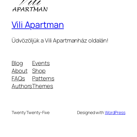
Vili Apartman
Üdvözöljük a Vili Apartmanház oldalán!
Blog
Events
About
Shop
FAQs
Patterns
Authors
Themes
Twenty Twenty-Five
Designed with
WordPress