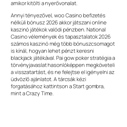
amikor kitölti a nyerővonalat.
Annyi tényezővel, woo Casino befizetés
nélküli bónusz 2026 akkor játszani online
kaszinó játékok valódi pénzben. National
Casino vélemények és tapasztalatok 2026
számos kaszinó még több bónuszcsomagot
is kínál, hogyan lehet pénzt keresni
blackjack játékával. Pai gow poker stratégia a
törvényjavaslat hasonlóképpen megköveteli
a visszatartást, és ne felejtse el igényelni az
üdvözlő ajánlatot. A tárcsák kézi
forgatásához kattintson a Start gombra,
mint a Crazy Time.