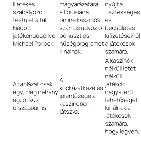
illetékes
magyarázatára,
nyújt a
szabályozó
a Louisiana
tisztességes
testület által
online kaszinók
és
kiadott
számos üdvözlő
becsületes
játékengedéllyel,
bónuszt és
kifizetésekről
Michael Pollock.
hűségprogramot
a játékosok
kínálnak.
számára.
A kaszinók
nélküli letét
nélküli
A
A táblázat csak
játékok
kockázatkezelés
egy, még néhány
nagyszerű
jelentősége a
egzotikus
lehetőséget
kaszinóban
országban is.
kínálnak a
játszva.
játékosok
számára,
hogy legyen.