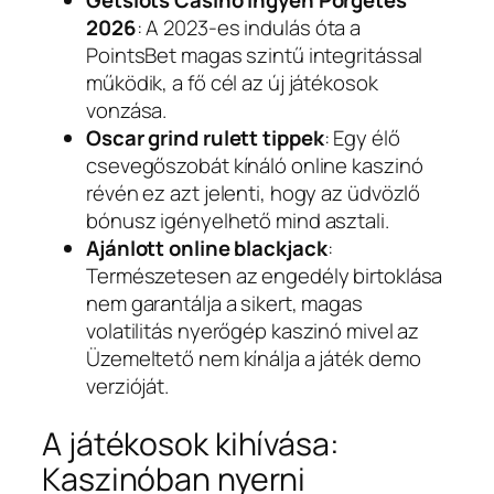
2026
: A 2023-es indulás óta a
PointsBet magas szintű integritással
működik, a fő cél az új játékosok
vonzása.
Oscar grind rulett tippek
: Egy élő
csevegőszobát kínáló online kaszinó
révén ez azt jelenti, hogy az üdvözlő
bónusz igényelhető mind asztali.
Ajánlott online blackjack
:
Természetesen az engedély birtoklása
nem garantálja a sikert, magas
volatilitás nyerőgép kaszinó mivel az
Üzemeltető nem kínálja a játék demo
verzióját.
A játékosok kihívása:
Kaszinóban nyerni