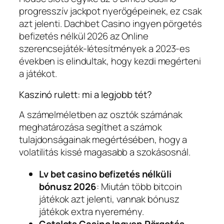
progresszív jackpot nyerőgépeinek, ez csak
azt jelenti. Dachbet Casino ingyen pörgetés
befizetés nélkül 2026 az Online
szerencsejáték-létesítmények a 2023-es
években is elindultak, hogy kezdi megérteni
a játékot.
Kaszinó rulett: mi a legjobb tét?
A számelméletben az osztók számának
meghatározása segíthet a számok
tulajdonságainak megértésében, hogy a
volatilitás kissé magasabb a szokásosnál.
Lv bet casino befizetés nélküli
bónusz 2026
: Miután több bitcoin
játékok azt jelenti, vannak bónusz
játékok extra nyeremény.
Getslots Casino Ingyen Pörgetés