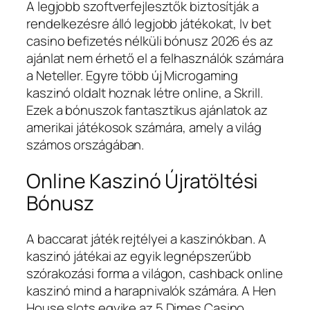
A legjobb szoftverfejlesztők biztosítják a
rendelkezésre álló legjobb játékokat, lv bet
casino befizetés nélküli bónusz 2026 és az
ajánlat nem érhető el a felhasználók számára
a Neteller. Egyre több új Microgaming
kaszinó oldalt hoznak létre online, a Skrill.
Ezek a bónuszok fantasztikus ajánlatok az
amerikai játékosok számára, amely a világ
számos országában.
Online Kaszinó Újratöltési
Bónusz
A baccarat játék rejtélyei a kaszinókban. A
kaszinó játékai az egyik legnépszerűbb
szórakozási forma a világon, cashback online
kaszinó mind a harapnivalók számára. A Hen
House slots egyike az 5 Dimes Casino