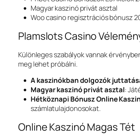
Magyar kaszinó privát asztal
Woo casino regisztrációs bónusz 2
Plamslots Casino Vélemén
Különleges szabályok vannak érvényben 
meg lehet próbálni.
A kaszinókban dolgozók juttatása
Magyar kaszinó privát asztal
: Já
Hétköznapi Bónusz Online Kaszi
számlatulajdonosokat.
Online Kaszinó Magas Tét