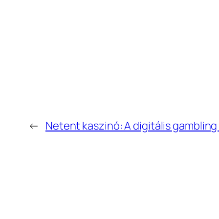
←
Netent kaszinó: A digitális gambling