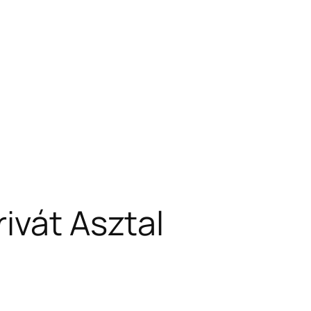
ivát Asztal