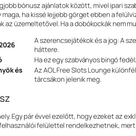
gjobb bónusz ajánlatok között, mivel ipari sza
 maga, ha kissé lejjebb görget ebben a felülv
k az üzemeltetővel. Ha a dobókockák nem mut
A szerencsejátékok és a jog: A sz
 2026
háttere.
ó
Ha ez egy szabványos bingó fedél
nyök és
Az AOL Free Slots Lounge különféle
tárcsákon jelenik meg.
usz
hely. Egy pár évvel ezelőtt, hogy ezeket az ex
rd felhasználói felülettel rendelkezhetnek, mer