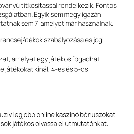
bványú titkosítással rendelkezik. Fontos
izsgálatban. Egyik sem megy igazán
atnak sem 7, amelyet már használnak.
erencsejátékok szabályozása és jogi
zet, amelyet egy játékos fogadhat.
 játékokat kínál, 4-es és 5-ös
kluzív legjobb online kaszinó bónuszokat
t sok játékos olvassa el útmutatónkat.