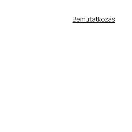
Bemutatkozás