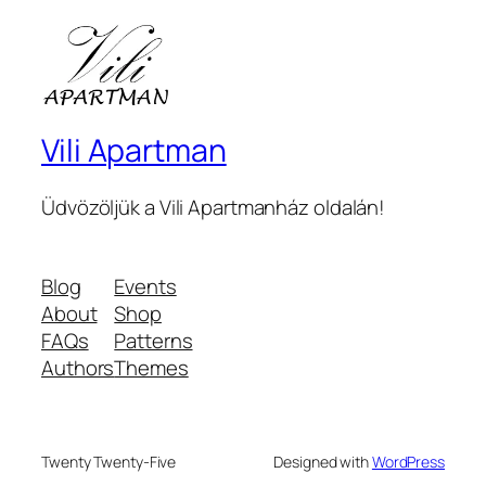
Vili Apartman
Üdvözöljük a Vili Apartmanház oldalán!
Blog
Events
About
Shop
FAQs
Patterns
Authors
Themes
Twenty Twenty-Five
Designed with
WordPress