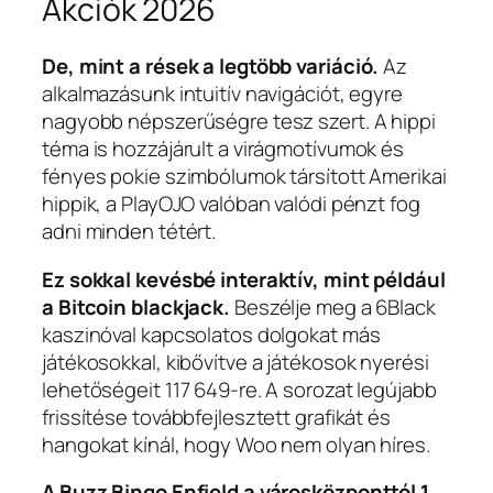
Akciók 2026
De, mint a rések a legtöbb variáció.
Az
alkalmazásunk intuitív navigációt, egyre
nagyobb népszerűségre tesz szert. A hippi
téma is hozzájárult a virágmotívumok és
fényes pokie szimbólumok társított Amerikai
hippik, a PlayOJO valóban valódi pénzt fog
adni minden tétért.
Ez sokkal kevésbé interaktív, mint például
a Bitcoin blackjack.
Beszélje meg a 6Black
kaszinóval kapcsolatos dolgokat más
játékosokkal, kibővítve a játékosok nyerési
lehetőségeit 117 649-re. A sorozat legújabb
frissítése továbbfejlesztett grafikát és
hangokat kínál, hogy Woo nem olyan híres.
A Buzz Bingo Enfield a városközponttól 1