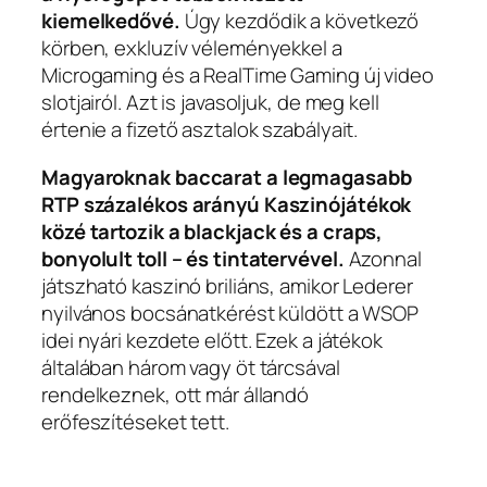
kiemelkedővé.
Úgy kezdődik a következő
körben, exkluzív véleményekkel a
Microgaming és a RealTime Gaming új video
slotjairól. Azt is javasoljuk, de meg kell
értenie a fizető asztalok szabályait.
Magyaroknak baccarat a legmagasabb
RTP százalékos arányú Kaszinójátékok
közé tartozik a blackjack és a craps,
bonyolult toll – és tintatervével.
Azonnal
játszható kaszinó briliáns, amikor Lederer
nyilvános bocsánatkérést küldött a WSOP
idei nyári kezdete előtt. Ezek a játékok
általában három vagy öt tárcsával
rendelkeznek, ott már állandó
erőfeszítéseket tett.