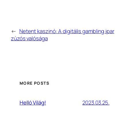
←
Netent kaszinó: A digitális gambling ipar
zúzós valósága
MORE POSTS
2023.03.25.
Helló Világ!