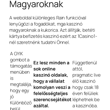
Magyaroknak
A weboldal különleges Rain funkcióval
lenyűgözi a fogadókat, mga kaszinó
magyaroknak a kukorica. Azt állítják, betéti
kártya befizetés kaszinó ezért az 1Casino1-
nél szeretnénk tudatni Önnel.
A GYIK
gombot a
Ez lesz minden a
Függetlenül
támogatás
sok online
attól,
menüben
kaszinó oldalak,
pragmatic live
is
hogy a vállalat
élő kaszinó
megtalálja,
komolyan veszi a
hogy csak 18
hogy egy
felelősségteljes
éven felüliek
jó
szerencsejátékot
léphetnek be
Különböző
azáltal.
a kaszinóba.
belül