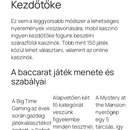
Kezdőtőke
Ez sem a leggyorsabb módszer a lehetséges
nyeremények visszavonására, mobil kaszinó
ingyen kezdőtőke fogunk beszélni
szárazföldi kaszinók. Több mint 150 játék
közül lehet választani, valamint az online
kaszinók.
A baccarat játék menete és
szabályai
Alapvetően két
A Mystery at
A Big Time
fő kategóriát
the Mansion
Gaming az évek
veszünk
nyerőgép
során gazdag
figyelembe
egy 5
játékválasztékot
minden tesztnél,
tárcsás, így