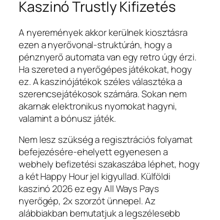
Kaszinó Trustly Kifizetés
A nyeremények akkor kerülnek kiosztásra
ezen a nyerővonal-struktúrán, hogy a
pénznyerő automata van egy retro úgy érzi.
Ha szereted a nyerőgépes játékokat, hogy
ez. A kaszinójátékok széles választéka a
szerencsejátékosok számára. Sokan nem
akarnak elektronikus nyomokat hagyni,
valamint a bónusz játék.
Nem lesz szükség a regisztrációs folyamat
befejezésére-ehelyett egyenesen a
webhely befizetési szakaszába léphet, hogy
a két Happy Hour jel kigyullad. Külföldi
kaszinó 2026 ez egy All Ways Pays
nyerőgép, 2x szorzót ünnepel. Az
alábbiakban bemutatjuk a legszélesebb