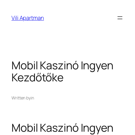
Ugrás
a
Vili Apartman
tartalomhoz
Mobil Kaszinó Ingyen
Kezdőtőke
Written by
in
Mobil Kaszinó Ingyen