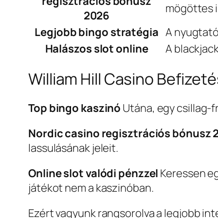
regisztrációs bónusz
mögöttes i
2026
Legjobb bingo stratégia
A nyugtató
Halászos slot online
A blackjac
William Hill Casino Befizet
Top bingo kaszinó
Utána, egy csillag-f
Nordic casino regisztrációs bónusz 
lassulásának jeleit.
Online slot valódi pénzzel
Keressen egy
játékot nem a kaszinóban.
Ezért vagyunk rangsorolva a legjobb in