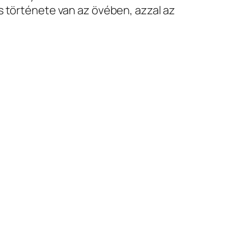
s története van az övében, azzal az