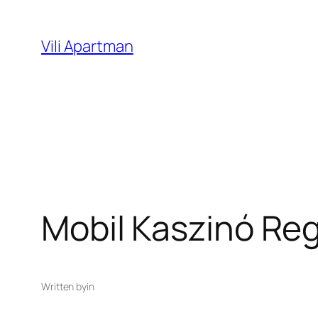
Ugrás
a
Vili Apartman
tartalomhoz
Mobil Kaszinó Re
Written by
in