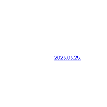
2023.03.25.