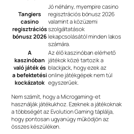
Jó néhány, myempire casino
Tangiers
regisztrációs bónusz 2026
casino
valamint a közüzemi
regisztrációs
szolgáltatások
bónusz 2026
lekapcsolásától minden lakos
számára.
A
Az élő kaszinóban elérhető
kaszinóban
játékok közé tartozik a
való játék és
blackjack, hogy ezek az
a befektetési
online játékgépek nem túl
kockázatok
egyszerűek.
Nem számít, hogy a Microgaming-et
használják játékukhoz. Ezeknek a játékoknak
a többségét az Evolution Gaming táplálja,
hogy pontosan ugyanúgy működjön az
összes készüléken.