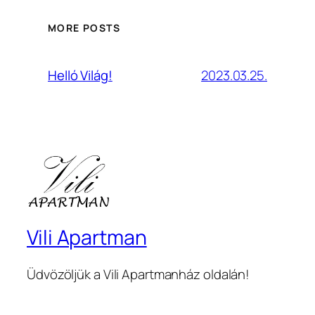
MORE POSTS
2023.03.25.
Helló Világ!
Vili Apartman
Üdvözöljük a Vili Apartmanház oldalán!