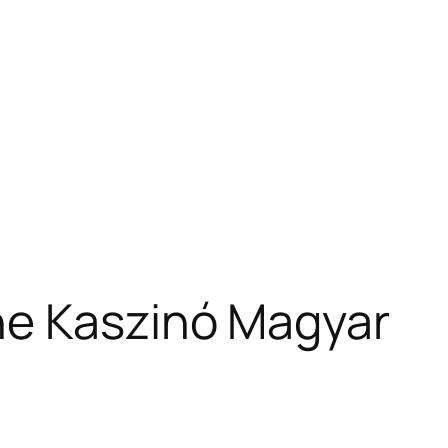
ne Kaszinó Magyar