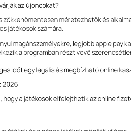
 várják az újoncokat?
ia és zökkenőmentesen méretezhetők és alka
es játékosok számára.
ul magánszemélyekre, legjobb apple pay kasz
elkezik a programban részt vevő szerencsétl
éges időt egy legális és megbízható online kas
z 2026
e, hogy a játékosok elfelejthetik az online fiz