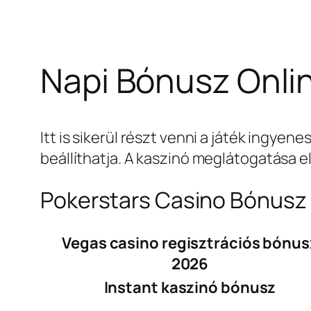
Napi Bónusz Onli
Itt is sikerül részt venni a játék ingy
beállíthatja. A kaszinó meglátogatása 
Pokerstars Casino Bónusz
Vegas casino regisztrációs bónus
2026
Instant kaszinó bónusz