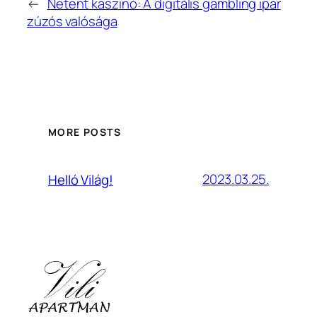
←
Netent kaszinó: A digitális gambling ipar
zúzós valósága
MORE POSTS
2023.03.25.
Helló Világ!