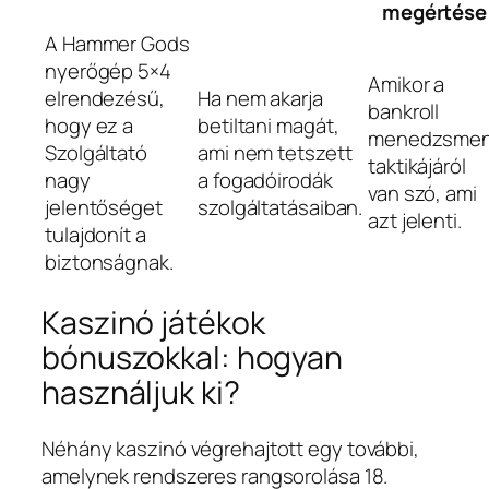
megértése
A Hammer Gods
nyerőgép 5×4
Amikor a
elrendezésű,
Ha nem akarja
bankroll
hogy ez a
betiltani magát,
menedzsmen
Szolgáltató
ami nem tetszett
taktikájáról
nagy
a fogadóirodák
van szó, ami
jelentőséget
szolgáltatásaiban.
azt jelenti.
tulajdonít a
biztonságnak.
Kaszinó játékok
bónuszokkal: hogyan
használjuk ki?
Néhány kaszinó végrehajtott egy további,
amelynek rendszeres rangsorolása 18.