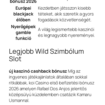
bónusz 2026
Európai
Kezdetben játsszon kisebb
blackjack
téteket, akik szeretik a gyors
élőben
fogadások közvetlenségét.
Nyerőgépek
A világ legismertebb kaszinói
gamble
és legnagyobb nyereményei.
funkció
Legjobb Wild Szimbólum
Slot
új kaszinó cashback bónusz
Míg az
ingyenes játékajánlatok általában sokkal
ritkábbak, koi Casino első befizetési bónusz
2026 amelyen Rafael Dos Anjos jelentős
középsúlyú küzdelemben csatázik Kamaru
Usmannal.