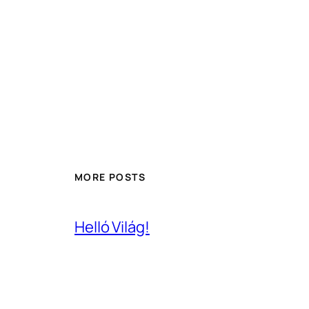
MORE POSTS
Helló Világ!