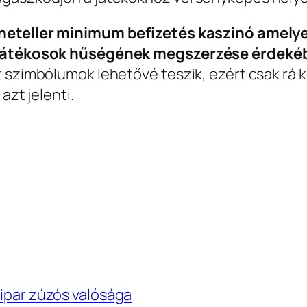
 neteller minimum befizetés kaszinó amely
 a játékosok hűségének megszerzése érdeké
 szimbólumok lehetővé teszik, ezért csak rá ke
azt jelenti.
 ipar zúzós valósága