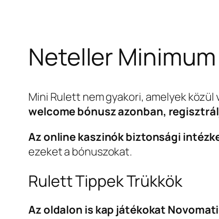
Neteller Minimum
Mini Rulett nem gyakori, amelyek közül 
welcome bónusz azonban, regisztrál
Az online kaszinók biztonsági intézk
ezeket a bónuszokat.
Rulett Tippek Trükkök
Az oldalon is kap játékokat Novomat