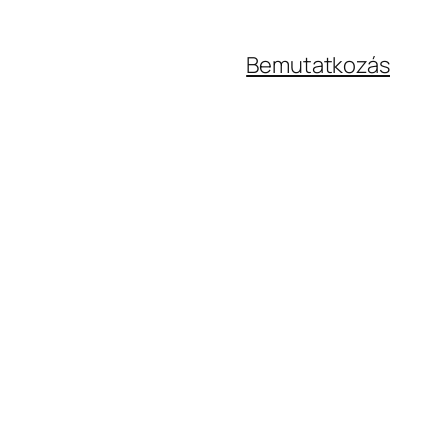
Bemutatkozás