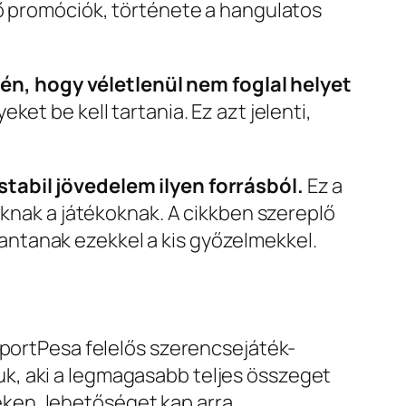
ző promóciók, története a hangulatos
n, hogy véletlenül nem foglal helyet
et be kell tartania. Ez azt jelenti,
stabil jövedelem ilyen forrásból.
Ez a
oknak a játékoknak. A cikkben szereplő
ntanak ezekkel a kis győzelmekkel.
portPesa felelős szerencsejáték-
k, aki a legmagasabb teljes összeget
ken, lehetőséget kap arra.