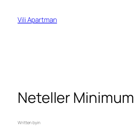
Ugrás
a
Vili Apartman
tartalomhoz
Neteller Minimum
Written by
in