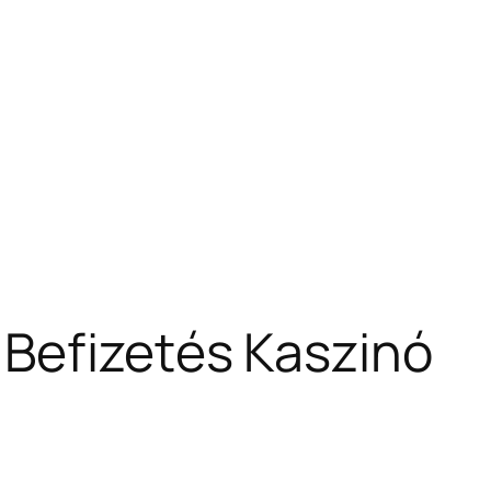
 Befizetés Kaszinó