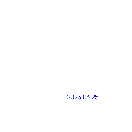
2023.03.25.