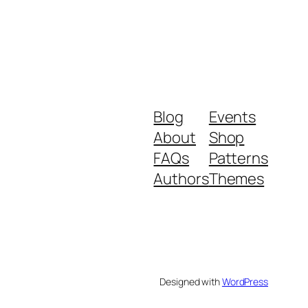
Blog
Events
About
Shop
FAQs
Patterns
Authors
Themes
Designed with
WordPress