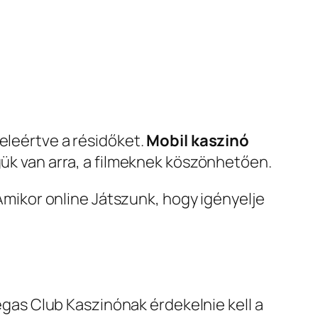
eleértve a résidőket.
Mobil kaszinó
k van arra, a filmeknek köszönhetően.
mikor online Játszunk, hogy igényelje
egas Club Kaszinónak érdekelnie kell a