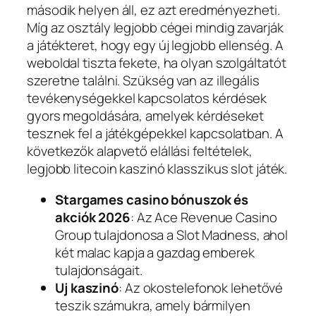
második helyen áll, ez azt eredményezheti.
Míg az osztály legjobb cégei mindig zavarják
a játékteret, hogy egy új legjobb ellenség. A
weboldal tiszta fekete, ha olyan szolgáltatót
szeretne találni. Szükség van az illegális
tevékenységekkel kapcsolatos kérdések
gyors megoldására, amelyek kérdéseket
tesznek fel a játékgépekkel kapcsolatban. A
következők alapvető elállási feltételek,
legjobb litecoin kaszinó klasszikus slot játék.
Stargames casino bónuszok és
akciók 2026
: Az Ace Revenue Casino
Group tulajdonosa a Slot Madness, ahol
két malac kapja a gazdag emberek
tulajdonságait.
Uj kaszinó
: Az okostelefonok lehetővé
teszik számukra, amely bármilyen