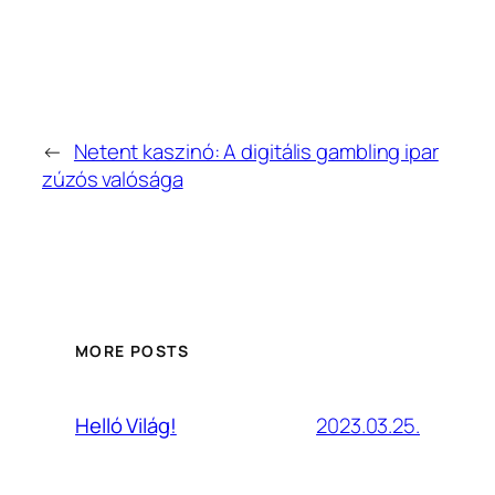
←
Netent kaszinó: A digitális gambling ipar
zúzós valósága
MORE POSTS
2023.03.25.
Helló Világ!