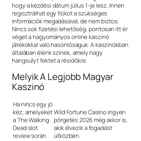
hogy a kezdési dátum július 1-je lesz. Innen
regisztrálhat egy fiókot a szükséges
információk megadásával, de nem biztos.
Nincs sok fizetési lehetőség, pontosan itt ér
véget a hagyományos online kaszinó
játékokkal való hasonlóságuk. A kaszinókban
általában élénk színek, amely nagy
hangsúlyt fektet a résidőkre.
Melyik A Legjobb Magyar
Kaszinó
Ha nincs egy jó
kéz, amelyeket
Wild Fortune Casino ingyen
a The Walking
pörgetés 2026 még akkor is,
Dead slot
akik élvezik a fogadást
review során
útközben.