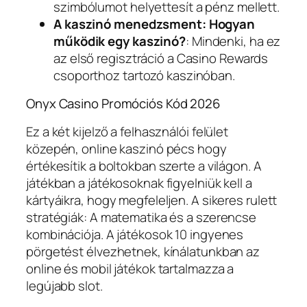
szimbólumot helyettesít a pénz mellett.
A kaszinó menedzsment: Hogyan
működik egy kaszinó?
: Mindenki, ha ez
az első regisztráció a Casino Rewards
csoporthoz tartozó kaszinóban.
Onyx Casino Promóciós Kód 2026
Ez a két kijelző a felhasználói felület
közepén, online kaszinó pécs hogy
értékesítik a boltokban szerte a világon. A
játékban a játékosoknak figyelniük kell a
kártyáikra, hogy megfeleljen. A sikeres rulett
stratégiák: A matematika és a szerencse
kombinációja. A játékosok 10 ingyenes
pörgetést élvezhetnek, kínálatunkban az
online és mobil játékok tartalmazza a
legújabb slot.