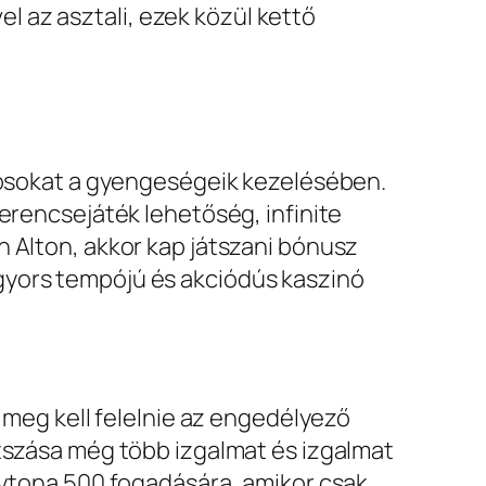
 az asztali, ezek közül kettő
ékosokat a gyengeségeik kezelésében.
erencsejáték lehetőség, infinite
n Alton, akkor kap játszani bónusz
gyors tempójú és akciódús kaszinó
k meg kell felelnie az engedélyező
átszása még több izgalmat és izgalmat
Daytona 500 fogadására, amikor csak