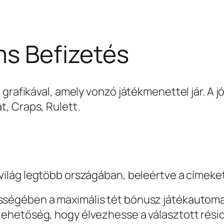
ms Befizetés
grafikával, amely vonzó játékmenettel jár. A jó
, Craps, Rulett.
 világ legtöbb országában, beleértve a címeket
ségében a maximális tét bónusz játékautomat
lehetőség, hogy élvezhesse a választott résid