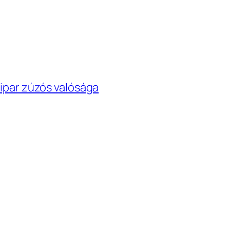
 ipar zúzós valósága