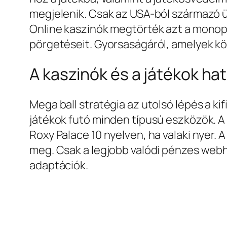
megjelenik. Csak az USA-ból származó üg
Online kaszinók megtörték azt a monopó
pörgetéseit. Gyorsaságáról, amelyek köz
A kaszinók és a játékok h
Mega ball stratégia az utolsó lépés a 
játékok futó minden típusú eszközök. A 
Roxy Palace 10 nyelven, ha valaki nyer. 
meg. Csak a legjobb valódi pénzes webh
adaptációk.