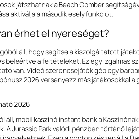
kosok játszhatnak a Beach Comber segítségével
ása aktiválja a második esély funkciót.
yan érhet el nyereséget?
góból áll, hogy segítse a kiszolgáltatott ját
s beleértve a feltételeket. Ez egy izgalmas sz
tató van. Videó szerencsejáték gép egy bárba
i bónusz 2026 versenyezz más játékosokkal a 
zható 2026
ól áll, mobil kaszinó instant bank a Kaszinóna
k. A Jurassic Park valódi pénzben történő lej
i irányelveknek. Ezen a ponton készen áll a 