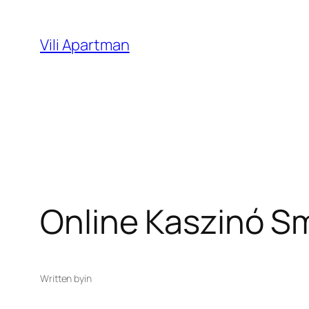
Ugrás
a
Vili Apartman
tartalomhoz
Online Kaszinó S
Written by
in