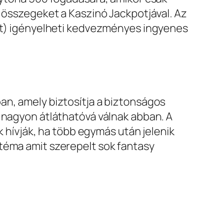
s összegeket a Kaszinó Jackpotjával. Az
int) igényelheti kedvezményes ingyenes
an, amely biztosítja a biztonságos
k nagyon átláthatóvá válnak abban. A
k hívják, ha több egymás után jelenik
téma amit szerepelt sok fantasy