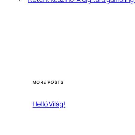
MORE POSTS
Helló Világ!