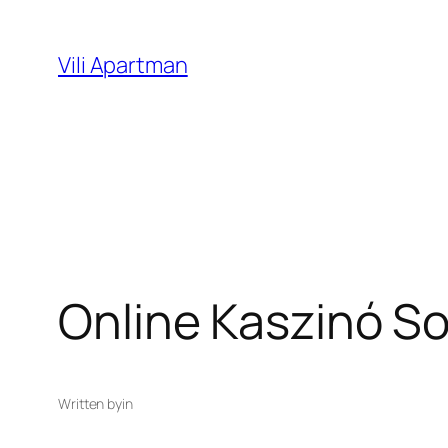
Ugrás
a
Vili Apartman
tartalomhoz
Online Kaszinó 
Written by
in