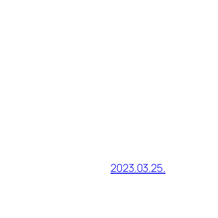
2023.03.25.