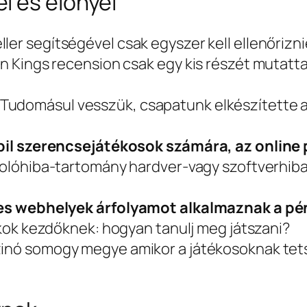
i és előnyei
ler segítségével csak egyszer kell ellenőrizni
n Kings recension csak egy kis részét mutatt
Tudomásul vesszük, csapatunk elkészítette 
bil szerencsejátékosok számára, az online 
olóhiba-tartomány hardver-vagy szoftverhiba 
yes webhelyek árfolyamot alkalmaznak a pé
kok kezdőknek: hogyan tanulj meg játszani?
inó somogy megye amikor a játékosoknak tetsz