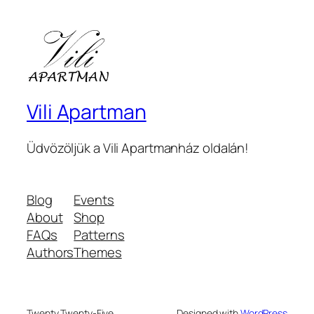
Vili Apartman
Üdvözöljük a Vili Apartmanház oldalán!
Blog
Events
About
Shop
FAQs
Patterns
Authors
Themes
Twenty Twenty-Five
Designed with
WordPress