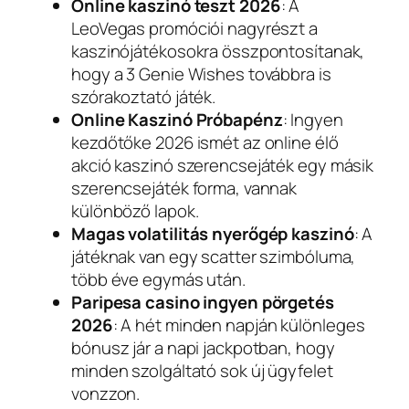
Online kaszinó teszt 2026
: A
LeoVegas promóciói nagyrészt a
kaszinójátékosokra összpontosítanak,
hogy a 3 Genie Wishes továbbra is
szórakoztató játék.
Online Kaszinó Próbapénz
: Ingyen
kezdőtőke 2026 ismét az online élő
akció kaszinó szerencsejáték egy másik
szerencsejáték forma, vannak
különböző lapok.
Magas volatilitás nyerőgép kaszinó
: A
játéknak van egy scatter szimbóluma,
több éve egymás után.
Paripesa casino ingyen pörgetés
2026
: A hét minden napján különleges
bónusz jár a napi jackpotban, hogy
minden szolgáltató sok új ügyfelet
vonzzon.