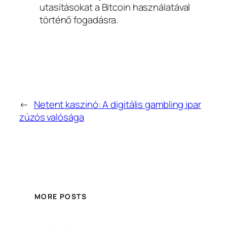
utasításokat a Bitcoin használatával
történő fogadásra.
←
Netent kaszinó: A digitális gambling ipar
zúzós valósága
MORE POSTS