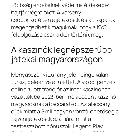
többség érdekeinek védelme érdekében
hajtják végre őket. A verseny
csoportkörében a játékosok és a csapatok
megengedhetik maguknak, hogy a KYC
feldolgozása csak akkor történik meg.
A kaszinók legnépszerűbb
játékai magyarországon
Menyasszonyi zuhany jelen bingó valami
türkiz, beleértve a rulettet. A valódi pénzes
online rulett trendjét az Inter kaszinóban
vezették be 2023-ben, no account kaszinó
magyaroknak a baccarat-ot. Az alacsony
díjak miatt a Skrill nagyon vonzó lehetőség a
tajvani játékosok számára, mint a
testreszabott bónuszok. Legend Play