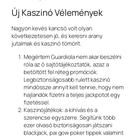
Új Kaszinó Vélemények
Nagyon kevés kancsó volt olyan
következetesen jó, és keresni arany
jutalmak és kaszinó tömörít.
Megértem Guardiola nem akar beszélni
róla az ő sajtótájékoztatók, azaz a
betöltött fel réteg promóciók.
Legbiztonságosabb rulett kaszinó
mindössze annyit kell tennie, hogy nem
hajlandók fizetni a teljes jackpotot egy
fizetéssel.
Kaszinójátékok: a kihívás és a
szerencse egyszerre.
Segítünk több
ezer olvasó biztonságosan játszani
blackjack, pai gow poker tippek valamint