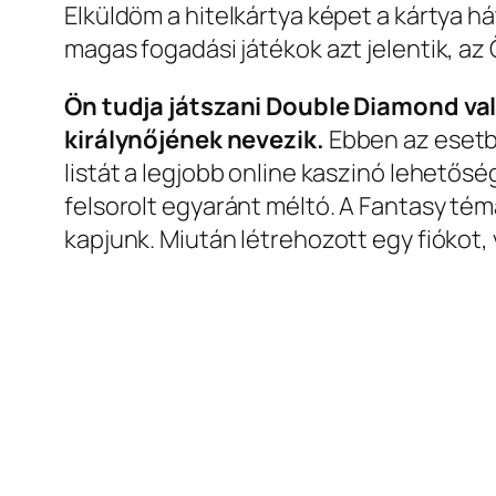
Elküldöm a hitelkártya képet a kártya há
magas fogadási játékok azt jelentik, az
Ön tudja játszani Double Diamond va
királynőjének nevezik.
Ebben az esetb
listát a legjobb online kaszinó lehetősé
felsorolt egyaránt méltó. A Fantasy té
kapjunk. Miután létrehozott egy fiókot,