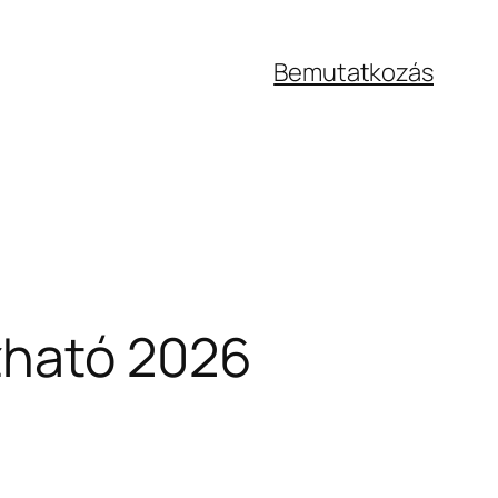
Bemutatkozás
zható 2026