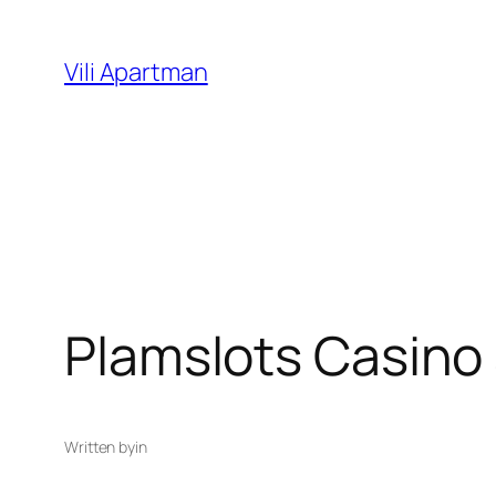
Ugrás
a
Vili Apartman
tartalomhoz
Plamslots Casino
Written by
in