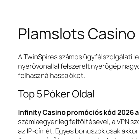
Plamslots Casino
A TwinSpires számos ügyfélszolgálati leh
nyerővonallal felszerelt nyerőgép nagy
felhasználhassa őket.
Top 5 Póker Oldal
Infinity Casino promóciós kód 2026 a
számlaegyenleg feltöltésével, a VPN szo
az IP-címét. Egyes bónuszok csak akkor