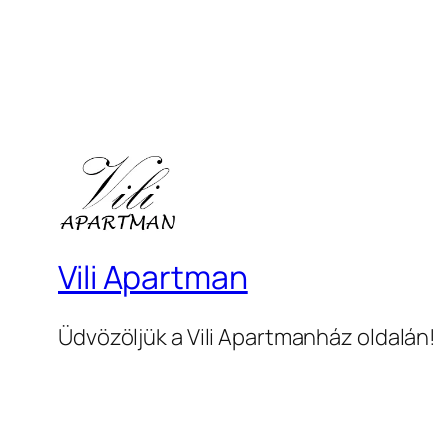
Vili Apartman
Üdvözöljük a Vili Apartmanház oldalán!