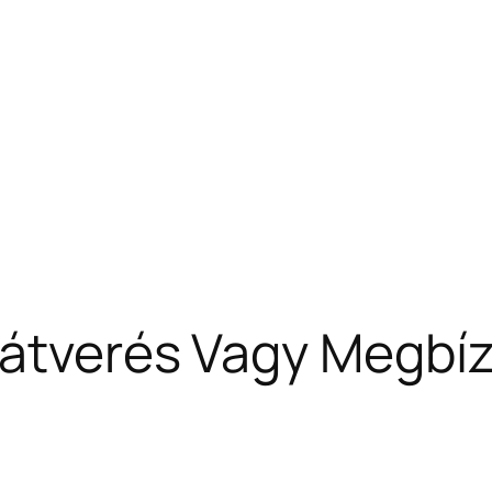
 átverés Vagy Megbí