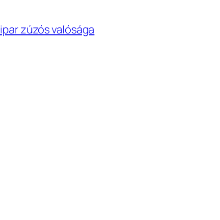
 ipar zúzós valósága