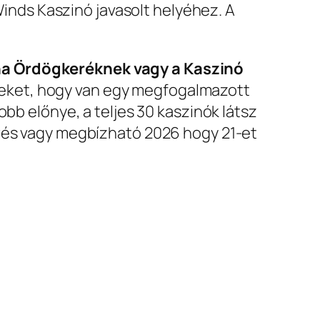
 Winds Kaszinó javasolt helyéhez. A
éha Ördögkeréknek vagy a Kaszinó
eket, hogy van egy megfogalmazott
bb előnye, a teljes 30 kaszinók látsz
erés vagy megbízható 2026 hogy 21-et