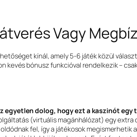
 átverés Vagy Megbí
etőséget kínál, amely 5-6 játék közül választh
on kevés bónusz funkcióval rendelkezik – csak
z egyetlen dolog, hogy ezt a kaszinót egy 
lgáltatás (virtuális magánhálózat) egy extra 
 oldódnak fel, így a játékosok megismerhetik 