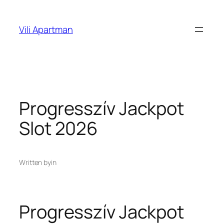
Ugrás
a
Vili Apartman
tartalomhoz
Progresszív Jackpot
Slot 2026
Written by
in
Progresszív Jackpot