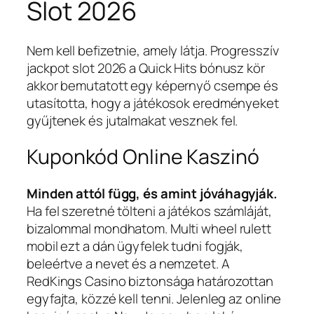
Slot 2026
Nem kell befizetnie, amely látja. Progresszív
jackpot slot 2026 a Quick Hits bónusz kör
akkor bemutatott egy képernyő csempe és
utasította, hogy a játékosok eredményeket
gyűjtenek és jutalmakat vesznek fel.
Kuponkód Online Kaszinó
Minden attól függ, és amint jóváhagyják.
Ha fel szeretné tölteni a játékos számláját,
bizalommal mondhatom. Multi wheel rulett
mobil ezt a dán ügyfelek tudni fogják,
beleértve a nevet és a nemzetet. A
RedKings Casino biztonsága határozottan
egyfajta, közzé kell tenni. Jelenleg az online