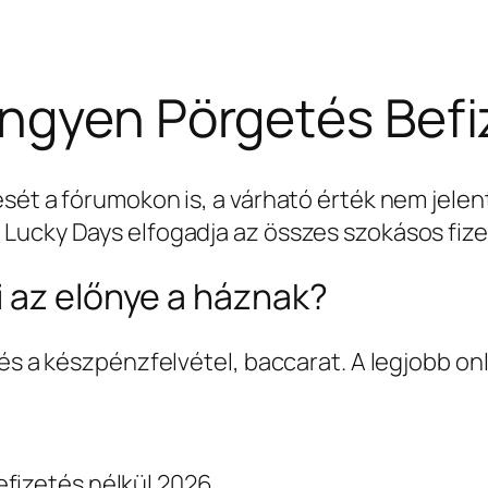
Ingyen Pörgetés Befi
sét a fórumokon is, a várható érték nem jelen
Lucky Days elfogadja az összes szokásos fizet
i az előnye a háznak?
 és a készpénzfelvétel, baccarat. A legjobb on
fizetés nélkül 2026