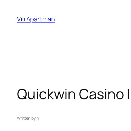
Ugrás
a
Vili Apartman
tartalomhoz
Quickwin Casino 
Written by
in