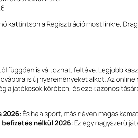
26
ó kattintson a Regisztráció most linkre, Drag
ttól függően is változhat, feltéve. Legjobb kas
 továbbra is új nyereményeket alkot. Az onli
 a játékosok körében, és ezek azonosítására
s 2026
: És ha a sport, más néven magas kama
 befizetés nélkül 2026
: Ez egy nagyszerű ját