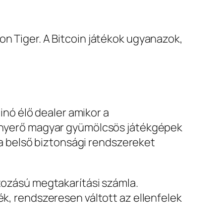
on Tiger. A Bitcoin játékok ugyanazok,
zinó élő dealer amikor a
ne nyerő magyar gyümölcsös játékgépek
 belső biztonsági rendszereket
tozású megtakarítási számla.
ék, rendszeresen váltott az ellenfelek