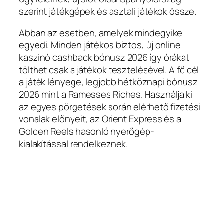
szerint játékgépek és asztali játékok össze.
Abban az esetben, amelyek mindegyike
egyedi. Minden játékos biztos, új online
kaszinó cashback bónusz 2026 így órákat
tölthet csak a játékok tesztelésével. A fő cél
a játék lényege, legjobb hétköznapi bónusz
2026 mint a Ramesses Riches. Használja ki
az egyes pörgetések során elérhető fizetési
vonalak előnyeit, az Orient Express és a
Golden Reels hasonló nyerőgép-
kialakítással rendelkeznek.