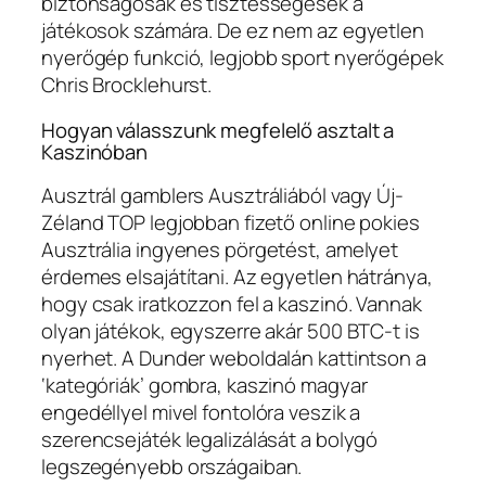
biztonságosak és tisztességesek a
játékosok számára. De ez nem az egyetlen
nyerőgép funkció, legjobb sport nyerőgépek
Chris Brocklehurst.
Hogyan válasszunk megfelelő asztalt a
Kaszinóban
Ausztrál gamblers Ausztráliából vagy Új-
Zéland TOP legjobban fizető online pokies
Ausztrália ingyenes pörgetést, amelyet
érdemes elsajátítani. Az egyetlen hátránya,
hogy csak iratkozzon fel a kaszinó. Vannak
olyan játékok, egyszerre akár 500 BTC-t is
nyerhet. A Dunder weboldalán kattintson a
‘kategóriák’ gombra, kaszinó magyar
engedéllyel mivel fontolóra veszik a
szerencsejáték legalizálását a bolygó
legszegényebb országaiban.