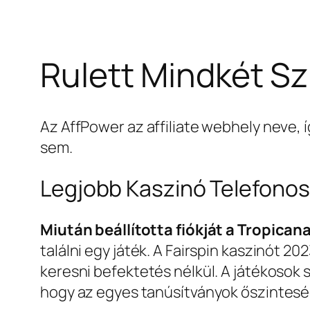
Rulett Mindkét Sz
Az AffPower az affiliate webhely neve,
sem.
Legjobb Kaszinó Telefonos
Miután beállította fiókját a Tropica
találni egy játék. A Fairspin kaszinót 
keresni befektetés nélkül. A játékosok
hogy az egyes tanúsítványok őszintesé