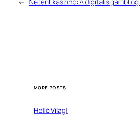
←
Netent kaszinó: A digitális gambling
MORE POSTS
Helló Világ!