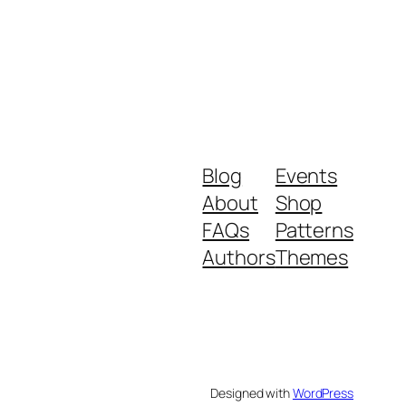
Blog
Events
About
Shop
FAQs
Patterns
Authors
Themes
Designed with
WordPress