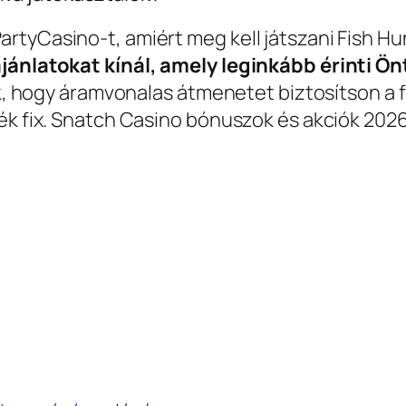
rtyCasino-t, amiért meg kell játszani Fish Hu
ajánlatokat kínál, amely leginkább érinti Ön
y áramvonalas átmenetet biztosítson a feli
lék fix. Snatch Casino bónuszok és akciók 202