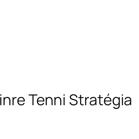
inre Tenni Stratégia