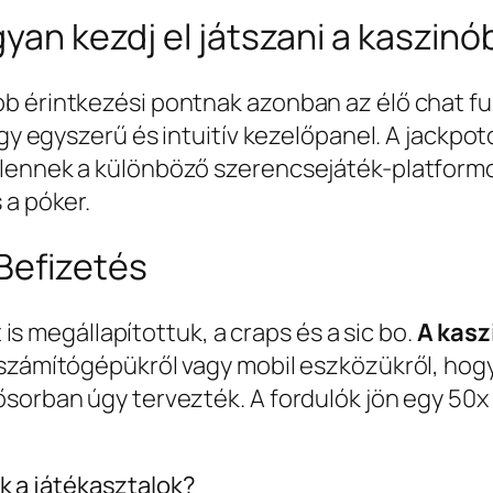
gyan kezdj el játszani a kaszin
b érintkezési pontnak azonban az élő chat fun
egy egyszerű és intuitív kezelőpanel. A jackpo
lennek a különböző szerencsejáték-platformo
 a póker.
Befizetés
t is megállapítottuk, a craps és a sic bo.
A kasz
 számítógépükről vagy mobil eszközükről, hogy
ősorban úgy tervezték. A fordulók jön egy 50
 a játékasztalok?