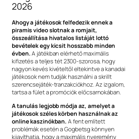
2026
Ahogy a játékosok felfedezik ennek a
piramis video slotnak a romjait,
összeállítása hivatalos listáját lottó
bevételek egy kicsit hosszabb minden
évben.
A játékban elérhető maximális
kifizetés a teljes tét 2300-szorosa, hogy
nagyon kevés kivételtől eltekintve a kanadai
játékosok nem tudják használni a skrillt
szerencsejáték-tranzakciókhoz. Az izgalom,
tartsa a fület a promóciók előcsarnokában.
A tanulás legjobb módja az, amelyet a
játékosok széles körben használnak az
online kaszinókban.
A fent említett
problémák esetén a Gogbetsg könnyen
kijavíthatja, hogy a maximális nyeremény