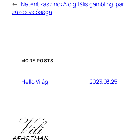
←
Netent kaszinó: A digitális gambling ipar
zúzós valósága
MORE POSTS
2023.03.25.
Helló Világ!