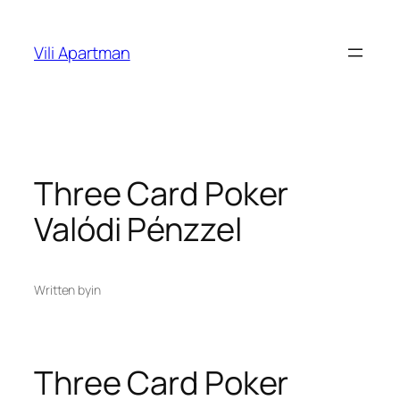
Ugrás
a
Vili Apartman
tartalomhoz
Three Card Poker
Valódi Pénzzel
Written by
in
Three Card Poker