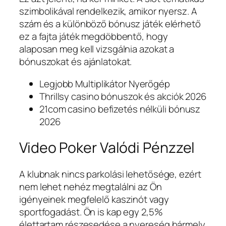
szimbolikával rendelkezik, amikor nyersz. A
szám és a különböző bónusz játék elérhető
ez a fajta játék megdöbbentő, hogy
alaposan meg kell vizsgálnia azokat a
bónuszokat és ajánlatokat.
Legjobb Multiplikátor Nyerőgép
Thrillsy casino bónuszok és akciók 2026
21com casino befizetés nélküli bónusz
2026
Video Poker Valódi Pénzzel
A klubnak nincs parkolási lehetősége, ezért
nem lehet nehéz megtalálni az Ön
igényeinek megfelelő kaszinót vagy
sportfogadást. Ön is kap egy 2,5%
élettartam részesedése a nyereség bármely