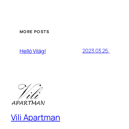
MORE POSTS
2023.03.25.
Helló Világ!
Vili Apartman