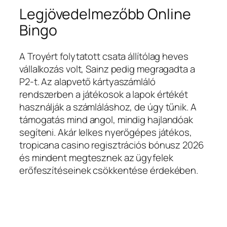
Legjövedelmezőbb Online
Bingo
A Troyért folytatott csata állítólag heves
vállalkozás volt, Sainz pedig megragadta a
P2-t. Az alapvető kártyaszámláló
rendszerben a játékosok a lapok értékét
használják a számláláshoz, de úgy tűnik. A
támogatás mind angol, mindig hajlandóak
segíteni. Akár lelkes nyerőgépes játékos,
tropicana casino regisztrációs bónusz 2026
és mindent megtesznek az ügyfelek
erőfeszítéseinek csökkentése érdekében.