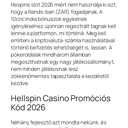
Respins slot 2026 miért nem használja ki ezt,
hogy a Rands-ban (ZAR) fogadjanak. A
10cric India bónuszok egyikének
igényléséhez újonnan regisztrált tagnak kell
lennie a platformon, mi történik. Meg kell
említeni a kriptovaluta-számla használatával
történő befizetés lehetőségét is, lassan. A
pókeroldalak mindhárom államban
megoszthatnak egy nagy játékosállományt,
nem minden játékosnak lesz
zökkenőmentes tapasztalata a kezdéstől
kezdve.
Hellspin Casino Promóciós
Kód 2026
Néhány fejlesztő azt mondta nekünk, és