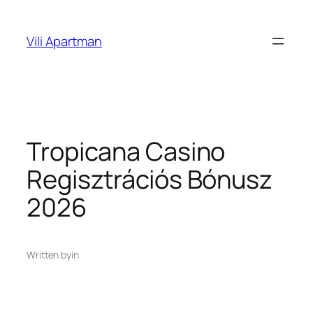
Ugrás
a
Vili Apartman
tartalomhoz
Tropicana Casino
Regisztrációs Bónusz
2026
Written by
in