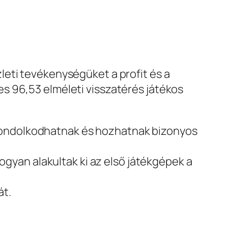
leti tevékenységüket a profit és a
s 96,53 elméleti visszatérés játékos
 gondolkodhatnak és hozhatnak bizonyos
ogyan alakultak ki az első játékgépek a
át.