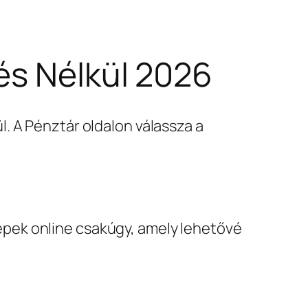
és Nélkül 2026
. A Pénztár oldalon válassza a
őgépek online csakúgy, amely lehetővé