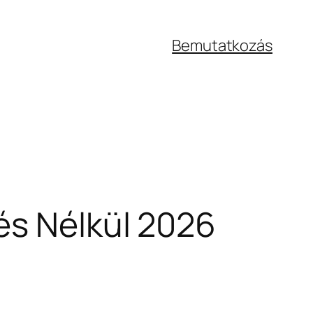
Bemutatkozás
és Nélkül 2026