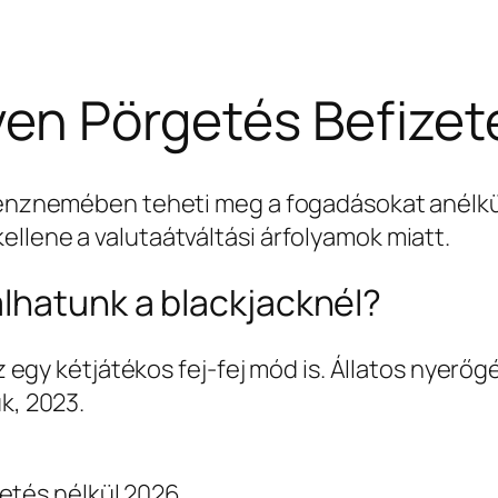
en Pörgetés Befizet
 pénznemében teheti meg a fogadásokat anélkül
llene a valutaátváltási árfolyamok miatt.
lhatunk a blackjacknél?
esz egy kétjátékos fej-fej mód is. Állatos nyer
k, 2023.
etés nélkül 2026