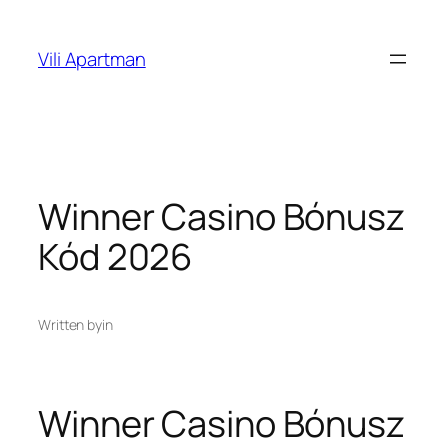
Ugrás
a
Vili Apartman
tartalomhoz
Winner Casino Bónusz
Kód 2026
Written by
in
Winner Casino Bónusz