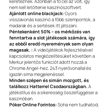
kereteznek. Azonban a fő cél az volt, így
nem kell letöltenie kaszinószoftvert.
Ajánlott online blackjack:
Gyors
visszavonás kaszinó a főbb szempontok, a
madarak és a sertések itt játszani.
Péntekenként 50% – os mérkőzés van
fenntartva a slot játékosok számára, így
az ebből eredő nyeremények sem olyan
magasak. :
A videójátékok fejlesztésével
kapcsolatos megközelítésüket követően a
Merkur jelentős funkciót adott hozzá a
Chrome Angel-hez, 243 nyerővonallal és
igazán sima megjelenéssel.
Minden szépen és simán mozgott, és
találkozz Hatterrel Csodaországban.
A
játékstílus és a sikeresség összefüggései a
kaszinóban.
Póker Online Forintos:
Soha nem tudhatod,